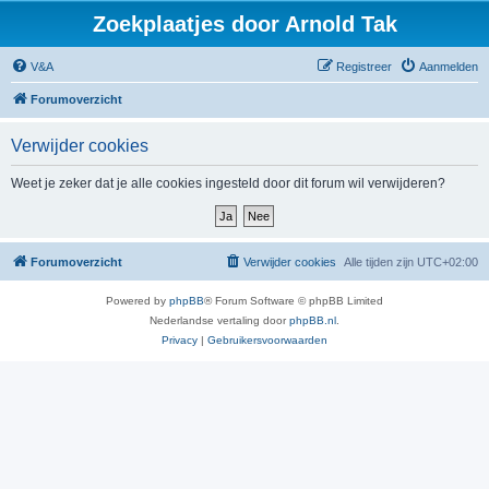
Zoekplaatjes door Arnold Tak
V&A
Registreer
Aanmelden
Forumoverzicht
Verwijder cookies
Weet je zeker dat je alle cookies ingesteld door dit forum wil verwijderen?
Forumoverzicht
Verwijder cookies
Alle tijden zijn
UTC+02:00
Powered by
phpBB
® Forum Software © phpBB Limited
Nederlandse vertaling door
phpBB.nl
.
Privacy
|
Gebruikersvoorwaarden