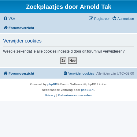
Zoekplaatjes door Arnold Tak
V&A
Registreer
Aanmelden
Forumoverzicht
Verwijder cookies
Weet je zeker dat je alle cookies ingesteld door dit forum wil verwijderen?
Forumoverzicht
Verwijder cookies
Alle tijden zijn
UTC+02:00
Powered by
phpBB
® Forum Software © phpBB Limited
Nederlandse vertaling door
phpBB.nl
.
Privacy
|
Gebruikersvoorwaarden