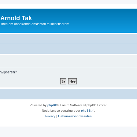
 Arnold Tak
p mee om onbekende ansichten te identificeren!
erwijderen?
Powered by
phpBB
® Forum Software © phpBB Limited
Nederlandse vertaling door
phpBB.nl
.
Privacy
|
Gebruikersvoorwaarden