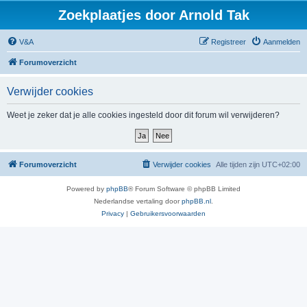
Zoekplaatjes door Arnold Tak
V&A
Registreer
Aanmelden
Forumoverzicht
Verwijder cookies
Weet je zeker dat je alle cookies ingesteld door dit forum wil verwijderen?
Forumoverzicht
Verwijder cookies
Alle tijden zijn
UTC+02:00
Powered by
phpBB
® Forum Software © phpBB Limited
Nederlandse vertaling door
phpBB.nl
.
Privacy
|
Gebruikersvoorwaarden