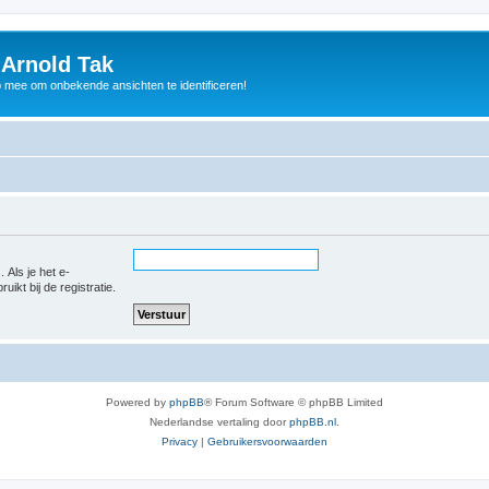
 Arnold Tak
p mee om onbekende ansichten te identificeren!
 Als je het e-
uikt bij de registratie.
Powered by
phpBB
® Forum Software © phpBB Limited
Nederlandse vertaling door
phpBB.nl
.
Privacy
|
Gebruikersvoorwaarden