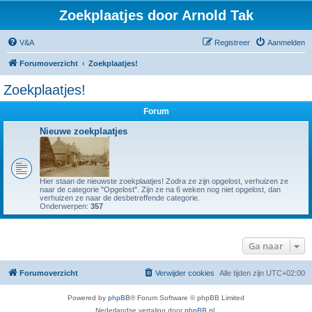
Zoekplaatjes door Arnold Tak
V&A
Registreer
Aanmelden
Forumoverzicht
Zoekplaatjes!
Zoekplaatjes!
Forum
Nieuwe zoekplaatjes
Hier staan de nieuwste zoekplaatjes! Zodra ze zijn opgelost, verhuizen ze
naar de categorie "Opgelost". Zijn ze na 6 weken nog niet opgelost, dan
verhuizen ze naar de desbetreffende categorie.
Onderwerpen:
357
Ga naar
Forumoverzicht
Verwijder cookies
Alle tijden zijn
UTC+02:00
Powered by
phpBB
® Forum Software © phpBB Limited
Nederlandse vertaling door
phpBB.nl
.