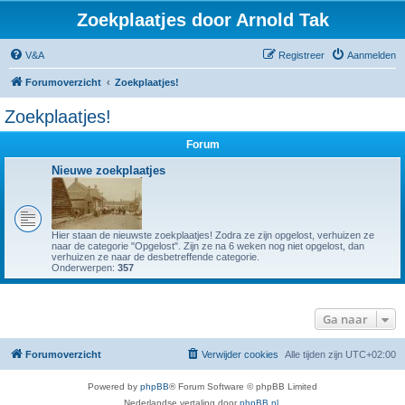
Zoekplaatjes door Arnold Tak
V&A
Registreer
Aanmelden
Forumoverzicht
Zoekplaatjes!
Zoekplaatjes!
Forum
Nieuwe zoekplaatjes
Hier staan de nieuwste zoekplaatjes! Zodra ze zijn opgelost, verhuizen ze
naar de categorie "Opgelost". Zijn ze na 6 weken nog niet opgelost, dan
verhuizen ze naar de desbetreffende categorie.
Onderwerpen:
357
Ga naar
Forumoverzicht
Verwijder cookies
Alle tijden zijn
UTC+02:00
Powered by
phpBB
® Forum Software © phpBB Limited
Nederlandse vertaling door
phpBB.nl
.