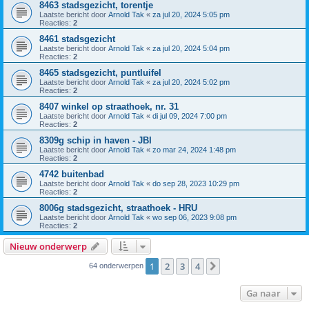
8463 stadsgezicht, torentje
Laatste bericht door
Arnold Tak
«
za jul 20, 2024 5:05 pm
Reacties:
2
8461 stadsgezicht
Laatste bericht door
Arnold Tak
«
za jul 20, 2024 5:04 pm
Reacties:
2
8465 stadsgezicht, puntluifel
Laatste bericht door
Arnold Tak
«
za jul 20, 2024 5:02 pm
Reacties:
2
8407 winkel op straathoek, nr. 31
Laatste bericht door
Arnold Tak
«
di jul 09, 2024 7:00 pm
Reacties:
2
8309g schip in haven - JBI
Laatste bericht door
Arnold Tak
«
zo mar 24, 2024 1:48 pm
Reacties:
2
4742 buitenbad
Laatste bericht door
Arnold Tak
«
do sep 28, 2023 10:29 pm
Reacties:
2
8006g stadsgezicht, straathoek - HRU
Laatste bericht door
Arnold Tak
«
wo sep 06, 2023 9:08 pm
Reacties:
2
Nieuw onderwerp
1
2
3
4
Volgende
64 onderwerpen
Ga naar