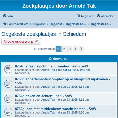
Zoekplaatjes door Arnold Tak
V&A
Registreer
Aanmelden
Forumoverzicht
Opgelost!
Opgelost
Opgeloste zoekplaatjes in Zuid-Holland
Opgeloste zoekplaatjes in Schiedam
Opgeloste zoekplaatjes in Schiedam
Nieuw onderwerp
1
2
3
4
Volgende
64 onderwerpen
Onderwerpen
8754g straatgezicht met groentewinkel - SvW
Laatste bericht door
Arnold Tak
«
ma okt 13, 2025 1:55 pm
Reacties:
4
8763g appartementencomplex op achtergrond hijskranen -
SvW
Laatste bericht door
Arnold Tak
«
di sep 23, 2025 8:34 pm
Reacties:
2
8764g daken en achtertuinen - SvW
Laatste bericht door
Arnold Tak
«
di sep 23, 2025 8:32 pm
Reacties:
2
8762g laan met middenberm waarin bomen - SvW
Laatste bericht door
Arnold Tak
«
di sep 23, 2025 8:30 pm
Reacties:
2