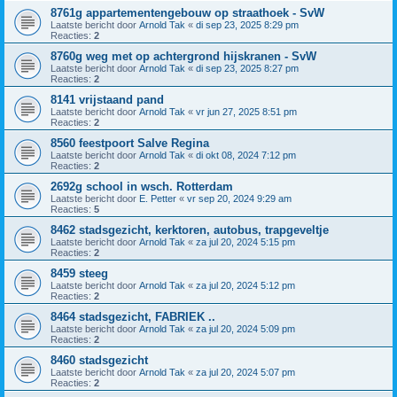
8761g appartementengebouw op straathoek - SvW
Laatste bericht door
Arnold Tak
«
di sep 23, 2025 8:29 pm
Reacties:
2
8760g weg met op achtergrond hijskranen - SvW
Laatste bericht door
Arnold Tak
«
di sep 23, 2025 8:27 pm
Reacties:
2
8141 vrijstaand pand
Laatste bericht door
Arnold Tak
«
vr jun 27, 2025 8:51 pm
Reacties:
2
8560 feestpoort Salve Regina
Laatste bericht door
Arnold Tak
«
di okt 08, 2024 7:12 pm
Reacties:
2
2692g school in wsch. Rotterdam
Laatste bericht door
E. Petter
«
vr sep 20, 2024 9:29 am
Reacties:
5
8462 stadsgezicht, kerktoren, autobus, trapgeveltje
Laatste bericht door
Arnold Tak
«
za jul 20, 2024 5:15 pm
Reacties:
2
8459 steeg
Laatste bericht door
Arnold Tak
«
za jul 20, 2024 5:12 pm
Reacties:
2
8464 stadsgezicht, FABRIEK ..
Laatste bericht door
Arnold Tak
«
za jul 20, 2024 5:09 pm
Reacties:
2
8460 stadsgezicht
Laatste bericht door
Arnold Tak
«
za jul 20, 2024 5:07 pm
Reacties:
2