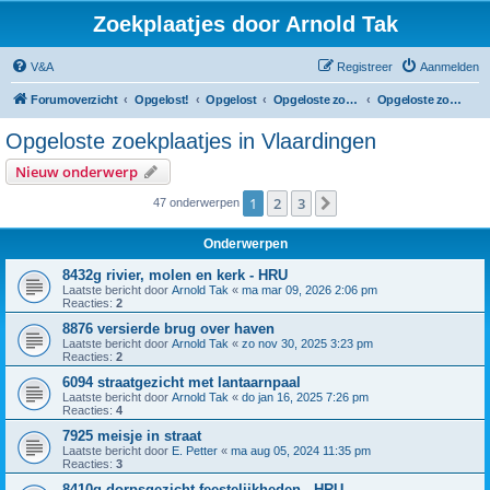
Zoekplaatjes door Arnold Tak
V&A
Registreer
Aanmelden
Forumoverzicht
Opgelost!
Opgelost
Opgeloste zoekplaatjes in Zuid-Holland
Opgeloste zoekplaatjes in Vlaardingen
Opgeloste zoekplaatjes in Vlaardingen
Nieuw onderwerp
1
2
3
Volgende
47 onderwerpen
Onderwerpen
8432g rivier, molen en kerk - HRU
Laatste bericht door
Arnold Tak
«
ma mar 09, 2026 2:06 pm
Reacties:
2
8876 versierde brug over haven
Laatste bericht door
Arnold Tak
«
zo nov 30, 2025 3:23 pm
Reacties:
2
6094 straatgezicht met lantaarnpaal
Laatste bericht door
Arnold Tak
«
do jan 16, 2025 7:26 pm
Reacties:
4
7925 meisje in straat
Laatste bericht door
E. Petter
«
ma aug 05, 2024 11:35 pm
Reacties:
3
8410g dorpsgezicht feestelijkheden - HRU