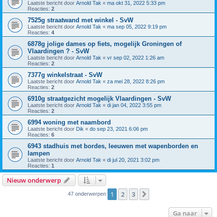
Laatste bericht door
Arnold Tak
«
ma okt 31, 2022 5:33 pm
Reacties:
2
7525g straatwand met winkel - SvW
Laatste bericht door
Arnold Tak
«
ma sep 05, 2022 9:19 pm
Reacties:
4
6878g jolige dames op fiets, mogelijk Groningen of
Vlaardingen ? - SvW
Laatste bericht door
Arnold Tak
«
vr sep 02, 2022 1:26 am
Reacties:
2
7377g winkelstraat - SvW
Laatste bericht door
Arnold Tak
«
za mei 28, 2022 8:26 pm
Reacties:
2
6910g straatgezicht mogelijk Vlaardingen - SvW
Laatste bericht door
Arnold Tak
«
di jan 04, 2022 3:55 pm
Reacties:
2
6994 woning met naambord
Laatste bericht door
Dik
«
do sep 23, 2021 6:06 pm
Reacties:
6
6943 stadhuis met bordes, leeuwen met wapenborden en
lampen
Laatste bericht door
Arnold Tak
«
di jul 20, 2021 3:02 pm
Reacties:
1
Nieuw onderwerp
1
2
3
Volgende
47 onderwerpen
Ga naar