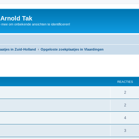
 Arnold Tak
p mee om onbekende ansichten te identificeren!
aatjes in Zuid-Holland
Opgeloste zoekplaatjes in Vlaardingen
REACTIES
2
2
4
3