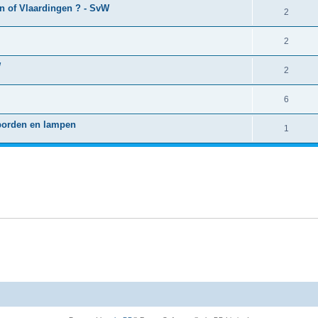
en of Vlaardingen ? - SvW
2
2
W
2
6
borden en lampen
1