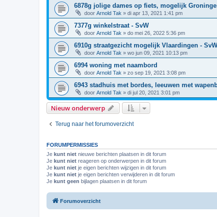
6878g jolige dames op fiets, mogelijk Groning
door
Arnold Tak
»
di apr 13, 2021 1:41 pm
7377g winkelstraat - SvW
door
Arnold Tak
»
do mei 26, 2022 5:36 pm
6910g straatgezicht mogelijk Vlaardingen - Sv
door
Arnold Tak
»
wo jun 09, 2021 10:13 pm
6994 woning met naambord
door
Arnold Tak
»
zo sep 19, 2021 3:08 pm
6943 stadhuis met bordes, leeuwen met wapen
door
Arnold Tak
»
di jul 20, 2021 3:01 pm
Nieuw onderwerp
Terug naar het forumoverzicht
FORUMPERMISSIES
Je
kunt niet
nieuwe berichten plaatsen in dit forum
Je
kunt niet
reageren op onderwerpen in dit forum
Je
kunt niet
je eigen berichten wijzigen in dit forum
Je
kunt niet
je eigen berichten verwijderen in dit forum
Je
kunt geen
bijlagen plaatsen in dit forum
Forumoverzicht