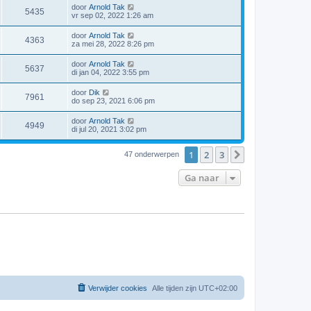
door
Arnold Tak
5435
vr sep 02, 2022 1:26 am
door
Arnold Tak
4363
za mei 28, 2022 8:26 pm
door
Arnold Tak
5637
di jan 04, 2022 3:55 pm
door
Dik
7961
do sep 23, 2021 6:06 pm
door
Arnold Tak
4949
di jul 20, 2021 3:02 pm
1
2
3
Volgende
47 onderwerpen
Ga naar
Verwijder cookies
Alle tijden zijn
UTC+02:00