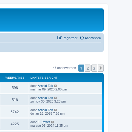
Registreer
Aanmelden
1
2
3
Volgende
47 onderwerpen
WEERGAVES
LAATSTE BERICHT
door
Arnold Tak
598
ma mar 09, 2026 2:06 pm
door
Arnold Tak
518
zo nov 30, 2025 3:23 pm
door
Arnold Tak
5742
do jan 16, 2025 7:26 pm
door
E. Petter
4225
ma aug 05, 2024 11:35 pm