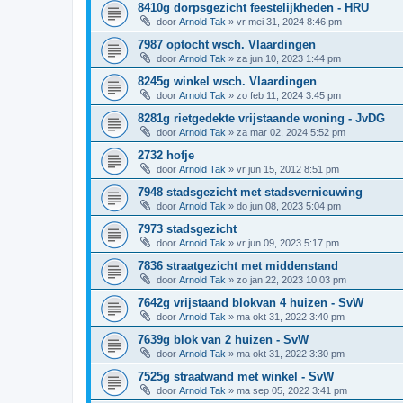
8410g dorpsgezicht feestelijkheden - HRU
door
Arnold Tak
»
vr mei 31, 2024 8:46 pm
7987 optocht wsch. Vlaardingen
door
Arnold Tak
»
za jun 10, 2023 1:44 pm
8245g winkel wsch. Vlaardingen
door
Arnold Tak
»
zo feb 11, 2024 3:45 pm
8281g rietgedekte vrijstaande woning - JvDG
door
Arnold Tak
»
za mar 02, 2024 5:52 pm
2732 hofje
door
Arnold Tak
»
vr jun 15, 2012 8:51 pm
7948 stadsgezicht met stadsvernieuwing
door
Arnold Tak
»
do jun 08, 2023 5:04 pm
7973 stadsgezicht
door
Arnold Tak
»
vr jun 09, 2023 5:17 pm
7836 straatgezicht met middenstand
door
Arnold Tak
»
zo jan 22, 2023 10:03 pm
7642g vrijstaand blokvan 4 huizen - SvW
door
Arnold Tak
»
ma okt 31, 2022 3:40 pm
7639g blok van 2 huizen - SvW
door
Arnold Tak
»
ma okt 31, 2022 3:30 pm
7525g straatwand met winkel - SvW
door
Arnold Tak
»
ma sep 05, 2022 3:41 pm