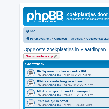
Zoekplaatjes door
Zoekplaatjes in oude ansichten: hel
V&A
Forumoverzicht
Opgelost!
Opgelost
Opgeloste zoekpl
Opgeloste zoekplaatjes in Vlaardingen
Nieuw onderwerp
ONDERWERPEN
8432g rivier, molen en kerk - HRU
door
Arnold Tak
»
di jun 18, 2024 5:28 pm
8876 versierde brug over haven
door
Arnold Tak
»
za nov 29, 2025 8:07 pm
6094 straatgezicht met lantaarnpaal
door
Arnold Tak
»
ma okt 21, 2019 9:24 pm
7925 meisje in straat
door
Arnold Tak
»
di mei 23, 2023 8:23 pm