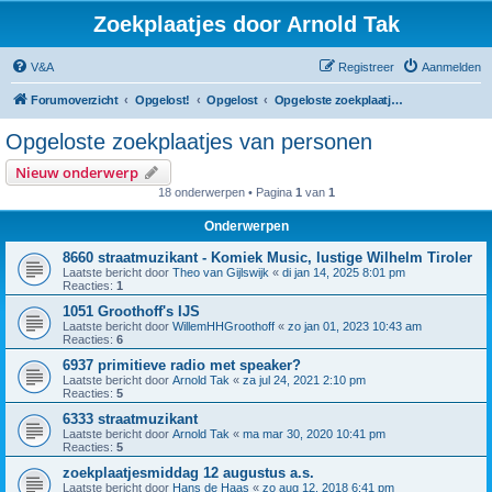
Zoekplaatjes door Arnold Tak
V&A
Registreer
Aanmelden
Forumoverzicht
Opgelost!
Opgelost
Opgeloste zoekplaatjes van personen
Opgeloste zoekplaatjes van personen
Nieuw onderwerp
18 onderwerpen • Pagina
1
van
1
Onderwerpen
8660 straatmuzikant - Komiek Music, lustige Wilhelm Tiroler
Laatste bericht door
Theo van Gijlswijk
«
di jan 14, 2025 8:01 pm
Reacties:
1
1051 Groothoff's IJS
Laatste bericht door
WillemHHGroothoff
«
zo jan 01, 2023 10:43 am
Reacties:
6
6937 primitieve radio met speaker?
Laatste bericht door
Arnold Tak
«
za jul 24, 2021 2:10 pm
Reacties:
5
6333 straatmuzikant
Laatste bericht door
Arnold Tak
«
ma mar 30, 2020 10:41 pm
Reacties:
5
zoekplaatjesmiddag 12 augustus a.s.
Laatste bericht door
Hans de Haas
«
zo aug 12, 2018 6:41 pm