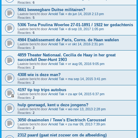
Reacties:
6
5661 beweegbare Duitse militairen?
Laatste bericht door
Arnold Tak
«
do jun 14, 2018 2:13 pm
Reacties:
5
5306 Tona Poulina Woerlee 27-01-1891 / 1922 ter gedachtenis
Laatste bericht door
Arnold Tak
«
di sep 19, 2017 1:05 pm
Reacties:
6
4984 Etablissement de Paris, Corns. de Haan wafelen
Laatste bericht door
Arnold Tak
«
vr okt 14, 2016 2:31 pm
Reacties:
3
4859 Theater Nationaal. Cecilia de Haay in her great
succesfull Deer-Hunt 1903
Laatste bericht door
Arnold Tak
«
vr aug 05, 2016 9:05 pm
Reacties:
2
4308 wie is deze man?
Laatste bericht door
Arnold Tak
«
ma sep 14, 2015 3:41 pm
Reacties:
2
4197 tip top trips autobus
Laatste bericht door
Arnold Tak
«
za apr 04, 2015 6:37 pm
Reacties:
2
hulp gevraagd, kent u deze jongens?
Laatste bericht door
Arnold Tak
«
wo nov 13, 2013 2:28 pm
Reacties:
2
3050 draaimolen / Tewe's Electrisch Caroussel
Laatste bericht door
Arnold Tak
«
za mar 09, 2013 7:39 pm
Reacties:
2
2312 paard (gaat niet zozeer om de afbeelding)