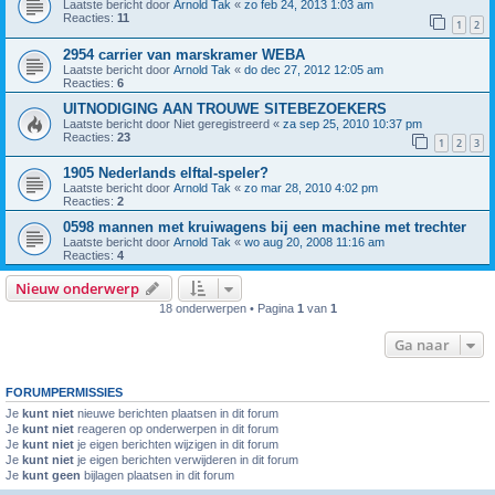
Laatste bericht door
Arnold Tak
«
zo feb 24, 2013 1:03 am
Reacties:
11
1
2
2954 carrier van marskramer WEBA
Laatste bericht door
Arnold Tak
«
do dec 27, 2012 12:05 am
Reacties:
6
UITNODIGING AAN TROUWE SITEBEZOEKERS
Laatste bericht door
Niet geregistreerd
«
za sep 25, 2010 10:37 pm
Reacties:
23
1
2
3
1905 Nederlands elftal-speler?
Laatste bericht door
Arnold Tak
«
zo mar 28, 2010 4:02 pm
Reacties:
2
0598 mannen met kruiwagens bij een machine met trechter
Laatste bericht door
Arnold Tak
«
wo aug 20, 2008 11:16 am
Reacties:
4
Nieuw onderwerp
18 onderwerpen • Pagina
1
van
1
Ga naar
FORUMPERMISSIES
Je
kunt niet
nieuwe berichten plaatsen in dit forum
Je
kunt niet
reageren op onderwerpen in dit forum
Je
kunt niet
je eigen berichten wijzigen in dit forum
Je
kunt niet
je eigen berichten verwijderen in dit forum
Je
kunt geen
bijlagen plaatsen in dit forum