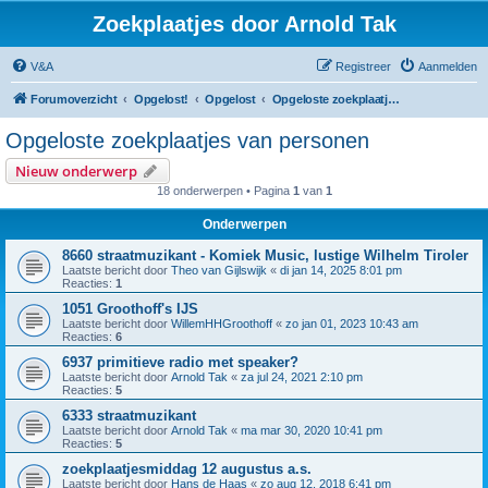
Zoekplaatjes door Arnold Tak
V&A
Registreer
Aanmelden
Forumoverzicht
Opgelost!
Opgelost
Opgeloste zoekplaatjes van personen
Opgeloste zoekplaatjes van personen
Nieuw onderwerp
18 onderwerpen • Pagina
1
van
1
Onderwerpen
8660 straatmuzikant - Komiek Music, lustige Wilhelm Tiroler
Laatste bericht door
Theo van Gijlswijk
«
di jan 14, 2025 8:01 pm
Reacties:
1
1051 Groothoff's IJS
Laatste bericht door
WillemHHGroothoff
«
zo jan 01, 2023 10:43 am
Reacties:
6
6937 primitieve radio met speaker?
Laatste bericht door
Arnold Tak
«
za jul 24, 2021 2:10 pm
Reacties:
5
6333 straatmuzikant
Laatste bericht door
Arnold Tak
«
ma mar 30, 2020 10:41 pm
Reacties:
5
zoekplaatjesmiddag 12 augustus a.s.
Laatste bericht door
Hans de Haas
«
zo aug 12, 2018 6:41 pm