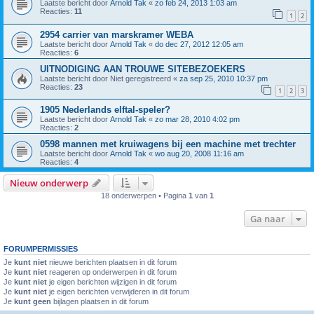
Laatste bericht door
Arnold Tak
«
zo feb 24, 2013 1:03 am
Reacties:
11
1
2
2954 carrier van marskramer WEBA
Laatste bericht door
Arnold Tak
«
do dec 27, 2012 12:05 am
Reacties:
6
UITNODIGING AAN TROUWE SITEBEZOEKERS
Laatste bericht door
Niet geregistreerd
«
za sep 25, 2010 10:37 pm
Reacties:
23
1
2
3
1905 Nederlands elftal-speler?
Laatste bericht door
Arnold Tak
«
zo mar 28, 2010 4:02 pm
Reacties:
2
0598 mannen met kruiwagens bij een machine met trechter
Laatste bericht door
Arnold Tak
«
wo aug 20, 2008 11:16 am
Reacties:
4
Nieuw onderwerp
18 onderwerpen • Pagina
1
van
1
Ga naar
FORUMPERMISSIES
Je
kunt niet
nieuwe berichten plaatsen in dit forum
Je
kunt niet
reageren op onderwerpen in dit forum
Je
kunt niet
je eigen berichten wijzigen in dit forum
Je
kunt niet
je eigen berichten verwijderen in dit forum
Je
kunt geen
bijlagen plaatsen in dit forum