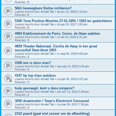
Reacties:
6
5661 beweegbare Duitse militairen?
Laatste bericht door
Arnold Tak
«
do jun 14, 2018 2:13 pm
Reacties:
5
5306 Tona Poulina Woerlee 27-01-1891 / 1922 ter gedachtenis
Laatste bericht door
Arnold Tak
«
di sep 19, 2017 1:05 pm
Reacties:
6
4984 Etablissement de Paris, Corns. de Haan wafelen
Laatste bericht door
Arnold Tak
«
vr okt 14, 2016 2:31 pm
Reacties:
3
4859 Theater Nationaal. Cecilia de Haay in her great
succesfull Deer-Hunt 1903
Laatste bericht door
Arnold Tak
«
vr aug 05, 2016 9:05 pm
Reacties:
2
4308 wie is deze man?
Laatste bericht door
Arnold Tak
«
ma sep 14, 2015 3:41 pm
Reacties:
2
4197 tip top trips autobus
Laatste bericht door
Arnold Tak
«
za apr 04, 2015 6:37 pm
Reacties:
2
hulp gevraagd, kent u deze jongens?
Laatste bericht door
Arnold Tak
«
wo nov 13, 2013 2:28 pm
Reacties:
2
3050 draaimolen / Tewe's Electrisch Caroussel
Laatste bericht door
Arnold Tak
«
za mar 09, 2013 7:39 pm
Reacties:
2
2312 paard (gaat niet zozeer om de afbeelding)