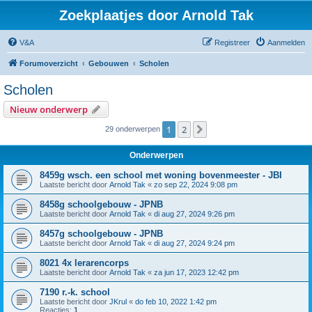
Zoekplaatjes door Arnold Tak
V&A
Registreer
Aanmelden
Forumoverzicht
Gebouwen
Scholen
Scholen
Nieuw onderwerp
1
2
Volgende
29 onderwerpen
Onderwerpen
8459g wsch. een school met woning bovenmeester - JBI
Laatste bericht door
Arnold Tak
«
zo sep 22, 2024 9:08 pm
8458g schoolgebouw - JPNB
Laatste bericht door
Arnold Tak
«
di aug 27, 2024 9:26 pm
8457g schoolgebouw - JPNB
Laatste bericht door
Arnold Tak
«
di aug 27, 2024 9:24 pm
8021 4x lerarencorps
Laatste bericht door
Arnold Tak
«
za jun 17, 2023 12:42 pm
7190 r.-k. school
Laatste bericht door
JKrul
«
do feb 10, 2022 1:42 pm
Reacties:
1