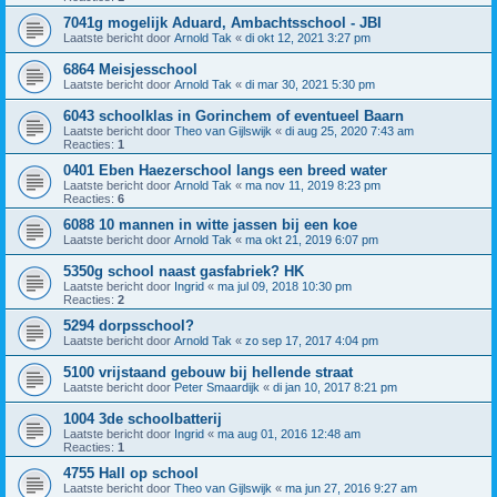
7041g mogelijk Aduard, Ambachtsschool - JBI
Laatste bericht door
Arnold Tak
«
di okt 12, 2021 3:27 pm
6864 Meisjesschool
Laatste bericht door
Arnold Tak
«
di mar 30, 2021 5:30 pm
6043 schoolklas in Gorinchem of eventueel Baarn
Laatste bericht door
Theo van Gijlswijk
«
di aug 25, 2020 7:43 am
Reacties:
1
0401 Eben Haezerschool langs een breed water
Laatste bericht door
Arnold Tak
«
ma nov 11, 2019 8:23 pm
Reacties:
6
6088 10 mannen in witte jassen bij een koe
Laatste bericht door
Arnold Tak
«
ma okt 21, 2019 6:07 pm
5350g school naast gasfabriek? HK
Laatste bericht door
Ingrid
«
ma jul 09, 2018 10:30 pm
Reacties:
2
5294 dorpsschool?
Laatste bericht door
Arnold Tak
«
zo sep 17, 2017 4:04 pm
5100 vrijstaand gebouw bij hellende straat
Laatste bericht door
Peter Smaardijk
«
di jan 10, 2017 8:21 pm
1004 3de schoolbatterij
Laatste bericht door
Ingrid
«
ma aug 01, 2016 12:48 am
Reacties:
1
4755 Hall op school
Laatste bericht door
Theo van Gijlswijk
«
ma jun 27, 2016 9:27 am