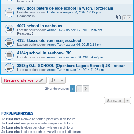
Reacties:
2
4409 door paters geleide school in wsch. Rotterdam
Laatste bericht door
E. Petter
«
ma jan 04, 2016 12:12 pm
Reacties:
10
1
2
4007 school in aanbouw
Laatste bericht door
Arnold Tak
«
do dec 17, 2015 7:34 pm
Reacties:
3
4195 klassefoto van meisjesschool
Laatste bericht door
Arnold Tak
«
za apr 04, 2015 2:18 pm
4184g school in aanbouw BK
Laatste bericht door
Arnold Tak
«
wo mar 04, 2015 4:47 pm
3893g O.L. SCHOOL (Openbare Lagere School) JB - retour
Laatste bericht door
Arnold Tak
«
ma apr 14, 2014 11:28 pm
Nieuw onderwerp
1
2
Volgende
29 onderwerpen
Ga naar
FORUMPERMISSIES
Je
kunt niet
nieuwe berichten plaatsen in dit forum
Je
kunt niet
reageren op onderwerpen in dit forum
Je
kunt niet
je eigen berichten wijzigen in dit forum
Je
kunt niet
je eigen berichten verwijderen in dit forum