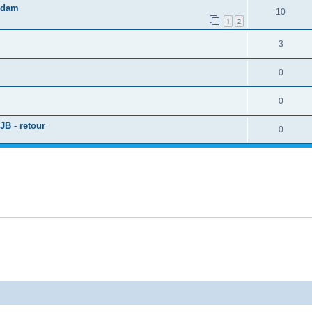
erdam
10
1
2
3
0
0
B - retour
0