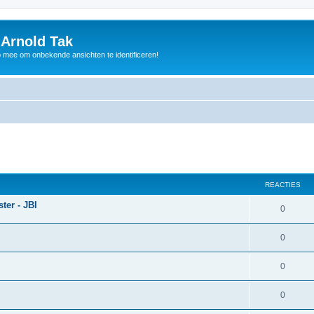
 Arnold Tak
p mee om onbekende ansichten te identificeren!
REACTIES
er - JBI
0
0
0
0