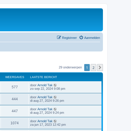
Registreer
Aanmelden
1
2
Volgende
29 onderwerpen
WEERGAVES
LAATSTE BERICHT
door
Arnold Tak
577
zo sep 22, 2024 9:08 pm
door
Arnold Tak
444
di aug 27, 2024 9:26 pm
door
Arnold Tak
447
di aug 27, 2024 9:24 pm
door
Arnold Tak
1074
za jun 17, 2023 12:42 pm