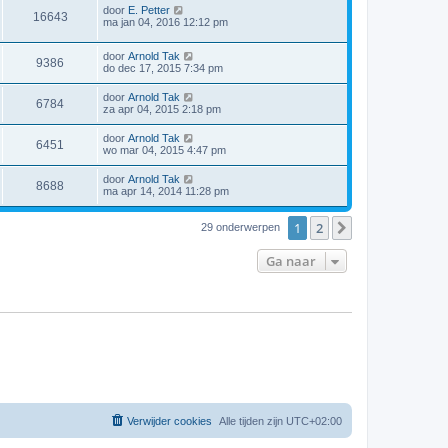
door
E. Petter
16643
ma jan 04, 2016 12:12 pm
door
Arnold Tak
9386
do dec 17, 2015 7:34 pm
door
Arnold Tak
6784
za apr 04, 2015 2:18 pm
door
Arnold Tak
6451
wo mar 04, 2015 4:47 pm
door
Arnold Tak
8688
ma apr 14, 2014 11:28 pm
1
2
Volgende
29 onderwerpen
Ga naar
Verwijder cookies
Alle tijden zijn
UTC+02:00