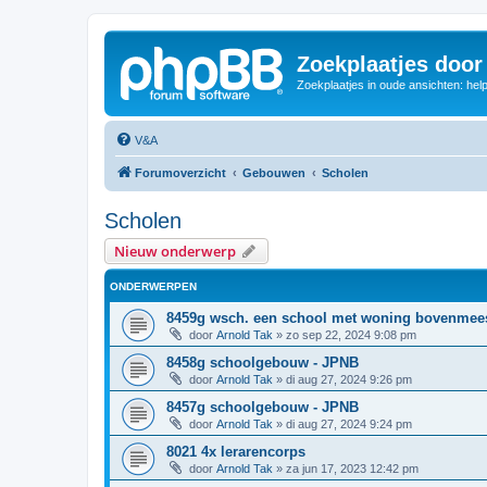
Zoekplaatjes door
Zoekplaatjes in oude ansichten: hel
V&A
Forumoverzicht
Gebouwen
Scholen
Scholen
Nieuw onderwerp
ONDERWERPEN
8459g wsch. een school met woning bovenmeest
door
Arnold Tak
»
zo sep 22, 2024 9:08 pm
8458g schoolgebouw - JPNB
door
Arnold Tak
»
di aug 27, 2024 9:26 pm
8457g schoolgebouw - JPNB
door
Arnold Tak
»
di aug 27, 2024 9:24 pm
8021 4x lerarencorps
door
Arnold Tak
»
za jun 17, 2023 12:42 pm