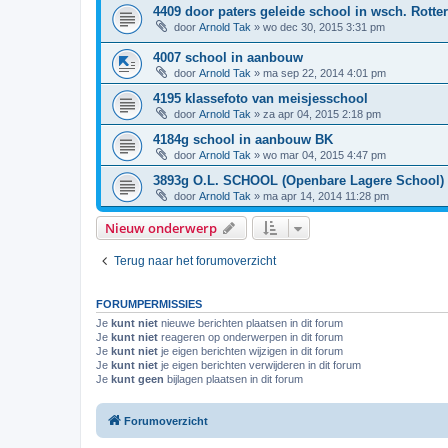
4409 door paters geleide school in wsch. Rott
door
Arnold Tak
»
wo dec 30, 2015 3:31 pm
4007 school in aanbouw
door
Arnold Tak
»
ma sep 22, 2014 4:01 pm
4195 klassefoto van meisjesschool
door
Arnold Tak
»
za apr 04, 2015 2:18 pm
4184g school in aanbouw BK
door
Arnold Tak
»
wo mar 04, 2015 4:47 pm
3893g O.L. SCHOOL (Openbare Lagere School) J
door
Arnold Tak
»
ma apr 14, 2014 11:28 pm
Nieuw onderwerp
Terug naar het forumoverzicht
FORUMPERMISSIES
Je
kunt niet
nieuwe berichten plaatsen in dit forum
Je
kunt niet
reageren op onderwerpen in dit forum
Je
kunt niet
je eigen berichten wijzigen in dit forum
Je
kunt niet
je eigen berichten verwijderen in dit forum
Je
kunt geen
bijlagen plaatsen in dit forum
Forumoverzicht