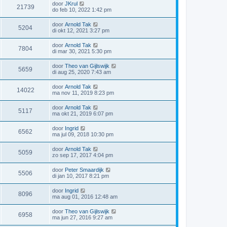
door
JKrul
21739
do feb 10, 2022 1:42 pm
door
Arnold Tak
5204
di okt 12, 2021 3:27 pm
door
Arnold Tak
7804
di mar 30, 2021 5:30 pm
door
Theo van Gijlswijk
5659
di aug 25, 2020 7:43 am
door
Arnold Tak
14022
ma nov 11, 2019 8:23 pm
door
Arnold Tak
5117
ma okt 21, 2019 6:07 pm
door
Ingrid
6562
ma jul 09, 2018 10:30 pm
door
Arnold Tak
5059
zo sep 17, 2017 4:04 pm
door
Peter Smaardijk
5506
di jan 10, 2017 8:21 pm
door
Ingrid
8096
ma aug 01, 2016 12:48 am
door
Theo van Gijlswijk
6958
ma jun 27, 2016 9:27 am