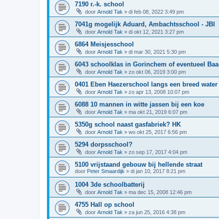
7190 r.-k. school
door
Arnold Tak
»
di feb 08, 2022 3:49 pm
7041g mogelijk Aduard, Ambachtsschool - JBI
door
Arnold Tak
»
di okt 12, 2021 3:27 pm
6864 Meisjesschool
door
Arnold Tak
»
di mar 30, 2021 5:30 pm
6043 schoolklas in Gorinchem of eventueel Baa
door
Arnold Tak
»
zo okt 06, 2019 3:00 pm
0401 Eben Haezerschool langs een breed water
door
Arnold Tak
»
zo apr 13, 2008 10:07 pm
6088 10 mannen in witte jassen bij een koe
door
Arnold Tak
»
ma okt 21, 2019 6:07 pm
5350g school naast gasfabriek? HK
door
Arnold Tak
»
wo okt 25, 2017 6:56 pm
5294 dorpsschool?
door
Arnold Tak
»
zo sep 17, 2017 4:04 pm
5100 vrijstaand gebouw bij hellende straat
door
Peter Smaardijk
»
di jan 10, 2017 8:21 pm
1004 3de schoolbatterij
door
Arnold Tak
»
ma dec 15, 2008 12:46 pm
4755 Hall op school
door
Arnold Tak
»
za jun 25, 2016 4:38 pm