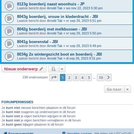
8123g boerderij naast woonhuis - JP
Laatste bericht door
Arnold Tak
«
wo nov 22, 2023 5:30 pm
8043g boerderij, vrouw in klederdracht - JBI
Laatste bericht door
Arnold Tak
«
vr sep 29, 2023 5:51 pm
8042g boerderij met melkbussen - JBI
Laatste bericht door
Arnold Tak
«
vr sep 29, 2023 5:50 pm
8041g boerenstal - JBI
Laatste bericht door
Arnold Tak
«
vr sep 29, 2023 5:49 pm
8034g 2x wintergezicht boot en boerderij - JBI
Laatste bericht door
Arnold Tak
«
di sep 26, 2023 9:31 pm
Nieuw onderwerp
Pagina
1
van
10
1
2
3
4
5
10
Volgende
198 onderwerpen
…
Ga naar
FORUMPERMISSIES
Je
kunt niet
nieuwe berichten plaatsen in dit forum
Je
kunt niet
reageren op onderwerpen in dit forum
Je
kunt niet
je eigen berichten wijzigen in dit forum
Je
kunt niet
je eigen berichten verwijderen in dit forum
Je
kunt geen
bijlagen plaatsen in dit forum
Forumoverzicht
Verwijder cookies
Alle tijden zijn
UTC+02:00