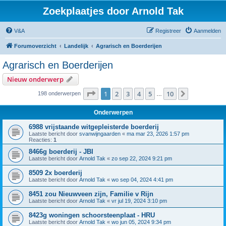
Zoekplaatjes door Arnold Tak
V&A
Registreer
Aanmelden
Forumoverzicht
Landelijk
Agrarisch en Boerderijen
Agrarisch en Boerderijen
Nieuw onderwerp
Pagina
1
van
10
1
2
3
4
5
10
Volgende
198 onderwerpen
…
Onderwerpen
6988 vrijstaande witgepleisterde boerderij
Laatste bericht door
svanwijngaarden
«
ma mar 23, 2026 1:57 pm
Reacties:
1
8466g boerderij - JBI
Laatste bericht door
Arnold Tak
«
zo sep 22, 2024 9:21 pm
8509 2x boerderij
Laatste bericht door
Arnold Tak
«
wo sep 04, 2024 4:41 pm
8451 zou Nieuwveen zijn, Familie v Rijn
Laatste bericht door
Arnold Tak
«
vr jul 19, 2024 3:10 pm
8423g woningen schoorsteenplaat - HRU
Laatste bericht door
Arnold Tak
«
wo jun 05, 2024 9:34 pm