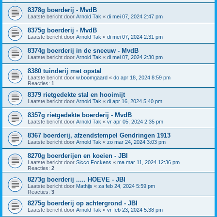
8378g boerderij - MvdB
Laatste bericht door
Arnold Tak
«
di mei 07, 2024 2:47 pm
8375g boerderij - MvdB
Laatste bericht door
Arnold Tak
«
di mei 07, 2024 2:31 pm
8374g boerderij in de sneeuw - MvdB
Laatste bericht door
Arnold Tak
«
di mei 07, 2024 2:30 pm
8380 tuinderij met opstal
Laatste bericht door
w.boomgaard
«
do apr 18, 2024 8:59 pm
Reacties:
1
8379 rietgedekte stal en hooimijt
Laatste bericht door
Arnold Tak
«
di apr 16, 2024 5:40 pm
8357g rietgedekte boerderij - MvdB
Laatste bericht door
Arnold Tak
«
vr apr 05, 2024 2:35 pm
8367 boerderij, afzendstempel Gendringen 1913
Laatste bericht door
Arnold Tak
«
zo mar 24, 2024 3:03 pm
8270g boerderijen en koeien - JBI
Laatste bericht door
Sicco Fockens
«
ma mar 11, 2024 12:36 pm
Reacties:
2
8273g boerderij ..... HOEVE - JBI
Laatste bericht door
Mathijs
«
za feb 24, 2024 5:59 pm
Reacties:
3
8275g boerderij op achtergrond - JBI
Laatste bericht door
Arnold Tak
«
vr feb 23, 2024 5:38 pm