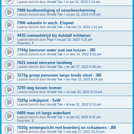
Laatste bericht door
Arnold Tak
«
vr jun 16, 2023 2:14 pm
7989 kustbeveiliging of oeverbescherming
Laatste bericht door
Arnold Tak
«
za jun 10, 2023 2:09 pm
7906 vakantie in wsch. Elspeet
Laatste bericht door
Arnold Tak
«
ma mei 15, 2023 1:51 pm
4435 roeiwedstrijd bij dukdalf militairen
Laatste bericht door
Paul
«
ma jan 16, 2023 4:15 pm
Reacties:
7
7744g bevroren water met wat huizen - JBI
Laatste bericht door
Arnold Tak
«
vr dec 16, 2022 8:52 pm
7621 meest eenzame landweg
Laatste bericht door
Arnold Tak
«
do okt 27, 2022 5:46 pm
7272g groep personen langs brede sloot - JBI
Laatste bericht door
Arnold Tak
«
wo mar 23, 2022 8:24 pm
7255 weg tussen bomen
Laatste bericht door
Arnold Tak
«
zo mar 20, 2022 9:23 pm
7225g uitkijkpost - SvW
Laatste bericht door
Arnold Tak
«
di mar 01, 2022 5:13 pm
0409 man zit langs waterkant
Laatste bericht door
Arnold Tak
«
zo jan 02, 2022 9:42 pm
Reacties:
2
7010g wintergezicht met boerderij en schaatsers - JBI
Laatste bericht door
Arnold Tak
«
ma sep 27, 2021 10:33 pm