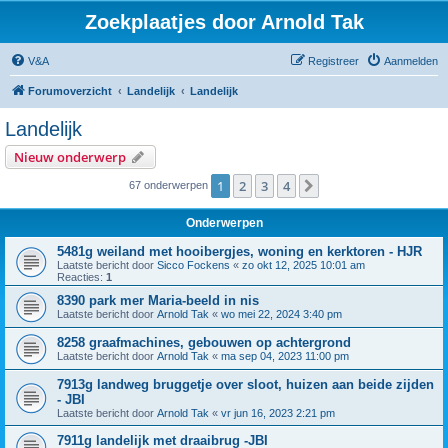
Zoekplaatjes door Arnold Tak
V&A
Registreer
Aanmelden
Forumoverzicht
Landelijk
Landelijk
Landelijk
Nieuw onderwerp
1
2
3
4
Volgende
67 onderwerpen
Onderwerpen
5481g weiland met hooibergjes, woning en kerktoren - HJR
Laatste bericht door
Sicco Fockens
«
zo okt 12, 2025 10:01 am
Reacties:
1
8390 park mer Maria-beeld in nis
Laatste bericht door
Arnold Tak
«
wo mei 22, 2024 3:40 pm
8258 graafmachines, gebouwen op achtergrond
Laatste bericht door
Arnold Tak
«
ma sep 04, 2023 11:00 pm
7913g landweg bruggetje over sloot, huizen aan beide zijden
- JBI
Laatste bericht door
Arnold Tak
«
vr jun 16, 2023 2:21 pm
7911g landelijk met draaibrug -JBI