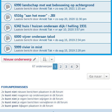
6990 landschap met wat bebouwing op achtergrond
Laatste bericht door
Arnold Tak
«
zo sep 19, 2021 1:15 am
6516g "aan het meer" - JBI
Laatste bericht door
Arnold Tak
«
zo sep 20, 2020 11:30 pm
6342 huis / huizen onderaan dijk / helling 1931
Laatste bericht door
Arnold Tak
«
vr apr 10, 2020 3:57 pm
6000 vijver onderaan talud
Laatste bericht door
Arnold Tak
«
do aug 15, 2019 2:34 pm
5999 rivier in mist
Laatste bericht door
Arnold Tak
«
do aug 15, 2019 2:28 pm
Nieuw onderwerp
1
2
3
4
Volgende
67 onderwerpen
Ga naar
FORUMPERMISSIES
Je
kunt niet
nieuwe berichten plaatsen in dit forum
Je
kunt niet
reageren op onderwerpen in dit forum
Je
kunt niet
je eigen berichten wijzigen in dit forum
Je
kunt niet
je eigen berichten verwijderen in dit forum
Je
kunt geen
bijlagen plaatsen in dit forum