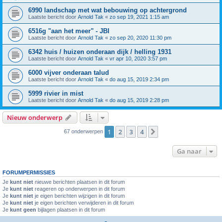
6990 landschap met wat bebouwing op achtergrond
Laatste bericht door
Arnold Tak
«
zo sep 19, 2021 1:15 am
6516g "aan het meer" - JBI
Laatste bericht door
Arnold Tak
«
zo sep 20, 2020 11:30 pm
6342 huis / huizen onderaan dijk / helling 1931
Laatste bericht door
Arnold Tak
«
vr apr 10, 2020 3:57 pm
6000 vijver onderaan talud
Laatste bericht door
Arnold Tak
«
do aug 15, 2019 2:34 pm
5999 rivier in mist
Laatste bericht door
Arnold Tak
«
do aug 15, 2019 2:28 pm
Nieuw onderwerp
1
2
3
4
Volgende
67 onderwerpen
Ga naar
FORUMPERMISSIES
Je
kunt niet
nieuwe berichten plaatsen in dit forum
Je
kunt niet
reageren op onderwerpen in dit forum
Je
kunt niet
je eigen berichten wijzigen in dit forum
Je
kunt niet
je eigen berichten verwijderen in dit forum
Je
kunt geen
bijlagen plaatsen in dit forum