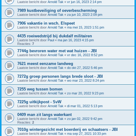
Laatste bericht door
Arnold Tak
«
vr jun 16, 2023 2:14 pm
7989 kustbeveiliging of oeverbescherming
Laatste bericht door
Arnold Tak
«
za jun 10, 2023 2:09 pm
7906 vakantie in wsch. Elspeet
Laatste bericht door
Arnold Tak
«
ma mei 15, 2023 1:51 pm
4435 roeiwedstrijd bij dukdalf militairen
Laatste bericht door
Paul
«
ma jan 16, 2023 4:15 pm
Reacties:
7
7744g bevroren water met wat huizen - JBI
Laatste bericht door
Arnold Tak
«
vr dec 16, 2022 8:52 pm
7621 meest eenzame landweg
Laatste bericht door
Arnold Tak
«
do okt 27, 2022 5:46 pm
7272g groep personen langs brede sloot - JBI
Laatste bericht door
Arnold Tak
«
wo mar 23, 2022 8:24 pm
7255 weg tussen bomen
Laatste bericht door
Arnold Tak
«
zo mar 20, 2022 9:23 pm
7225g uitkijkpost - SvW
Laatste bericht door
Arnold Tak
«
di mar 01, 2022 5:13 pm
0409 man zit langs waterkant
Laatste bericht door
Arnold Tak
«
zo jan 02, 2022 9:42 pm
Reacties:
2
7010g wintergezicht met boerderij en schaatsers - JBI
Laatste bericht door
Arnold Tak
«
ma sep 27, 2021 10:33 pm