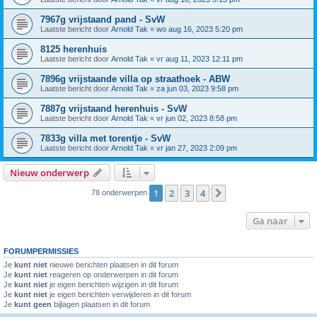
7967g vrijstaand pand - SvW
Laatste bericht door
Arnold Tak
«
wo aug 16, 2023 5:20 pm
8125 herenhuis
Laatste bericht door
Arnold Tak
«
vr aug 11, 2023 12:11 pm
7896g vrijstaande villa op straathoek - ABW
Laatste bericht door
Arnold Tak
«
za jun 03, 2023 9:58 pm
7887g vrijstaand herenhuis - SvW
Laatste bericht door
Arnold Tak
«
vr jun 02, 2023 8:58 pm
7833g villa met torentje - SvW
Laatste bericht door
Arnold Tak
«
vr jan 27, 2023 2:09 pm
Nieuw onderwerp
1
2
3
4
Volgende
78 onderwerpen
Ga naar
FORUMPERMISSIES
Je
kunt niet
nieuwe berichten plaatsen in dit forum
Je
kunt niet
reageren op onderwerpen in dit forum
Je
kunt niet
je eigen berichten wijzigen in dit forum
Je
kunt niet
je eigen berichten verwijderen in dit forum
Je
kunt geen
bijlagen plaatsen in dit forum