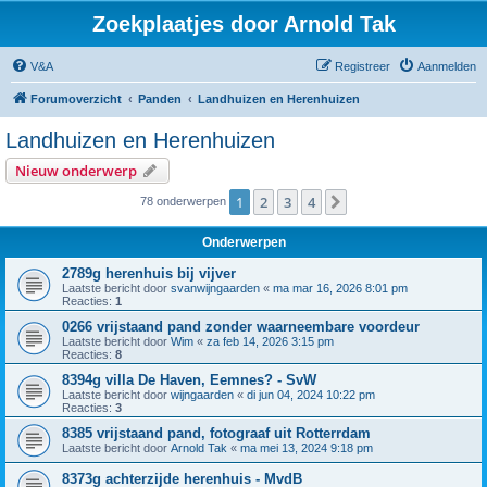
Zoekplaatjes door Arnold Tak
V&A
Registreer
Aanmelden
Forumoverzicht
Panden
Landhuizen en Herenhuizen
Landhuizen en Herenhuizen
Nieuw onderwerp
1
2
3
4
Volgende
78 onderwerpen
Onderwerpen
2789g herenhuis bij vijver
Laatste bericht door
svanwijngaarden
«
ma mar 16, 2026 8:01 pm
Reacties:
1
0266 vrijstaand pand zonder waarneembare voordeur
Laatste bericht door
Wim
«
za feb 14, 2026 3:15 pm
Reacties:
8
8394g villa De Haven, Eemnes? - SvW
Laatste bericht door
wijngaarden
«
di jun 04, 2024 10:22 pm
Reacties:
3
8385 vrijstaand pand, fotograaf uit Rotterrdam
Laatste bericht door
Arnold Tak
«
ma mei 13, 2024 9:18 pm
8373g achterzijde herenhuis - MvdB