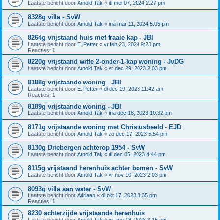
Laatste bericht door
Arnold Tak
«
di mei 07, 2024 2:27 pm
8328g villa - SvW
Laatste bericht door
Arnold Tak
«
ma mar 11, 2024 5:05 pm
8264g vrijstaand huis met fraaie kap - JBI
Laatste bericht door
E. Petter
«
vr feb 23, 2024 9:23 pm
Reacties:
1
8220g vrijstaand witte 2-onder-1-kap woning - JvDG
Laatste bericht door
Arnold Tak
«
vr dec 29, 2023 2:03 pm
8188g vrijstaande woning - JBI
Laatste bericht door
E. Petter
«
di dec 19, 2023 11:42 am
Reacties:
1
8189g vrijstaande woning - JBI
Laatste bericht door
Arnold Tak
«
ma dec 18, 2023 10:32 pm
8171g vrijstaande woning met Christusbeeld - EJD
Laatste bericht door
Arnold Tak
«
zo dec 17, 2023 5:54 pm
8130g Driebergen achterop 1954 - SvW
Laatste bericht door
Arnold Tak
«
di dec 05, 2023 4:44 pm
8115g vrijstaand herenhuis achter bomen - SvW
Laatste bericht door
Arnold Tak
«
vr nov 10, 2023 2:03 pm
8093g villa aan water - SvW
Laatste bericht door
Adriaan
«
di okt 17, 2023 8:35 pm
Reacties:
1
8230 achterzijde vrijstaande herenhuis
Laatste bericht door
Arnold Tak
«
vr aug 18, 2023 3:15 pm