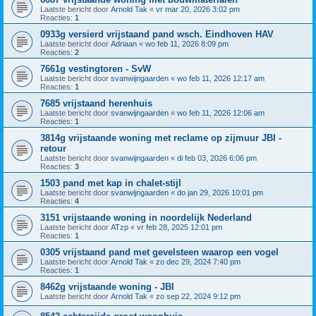
Laatste bericht door
Arnold Tak
«
vr mar 20, 2026 3:02 pm
Reacties:
1
0933g versierd vrijstaand pand wsch. Eindhoven HAV
Laatste bericht door
Adriaan
«
wo feb 11, 2026 8:09 pm
Reacties:
2
7661g vestingtoren - SvW
Laatste bericht door
svanwijngaarden
«
wo feb 11, 2026 12:17 am
Reacties:
1
7685 vrijstaand herenhuis
Laatste bericht door
svanwijngaarden
«
wo feb 11, 2026 12:06 am
Reacties:
1
3814g vrijstaande woning met reclame op zijmuur JBI -
retour
Laatste bericht door
svanwijngaarden
«
di feb 03, 2026 6:06 pm
Reacties:
3
1503 pand met kap in chalet-stijl
Laatste bericht door
svanwijngaarden
«
do jan 29, 2026 10:01 pm
Reacties:
4
3151 vrijstaande woning in noordelijk Nederland
Laatste bericht door
ATzp
«
vr feb 28, 2025 12:01 pm
Reacties:
1
0305 vrijstaand pand met gevelsteen waarop een vogel
Laatste bericht door
Arnold Tak
«
zo dec 29, 2024 7:40 pm
Reacties:
1
8462g vrijstaande woning - JBI
Laatste bericht door
Arnold Tak
«
zo sep 22, 2024 9:12 pm