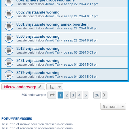
8542 achterzijde groot woonhuis
Laatste bericht door
Arnold Tak
«
zo sep 22, 2024 2:17 pm
8532 vrijstaande woning
Laatste bericht door
Arnold Tak
«
za sep 21, 2024 8:37 pm
8531 vrijstaande woning annex boerderij
Laatste bericht door
Arnold Tak
«
za sep 21, 2024 8:28 pm
8530 vrijstaande woning
Laatste bericht door
Arnold Tak
«
za sep 21, 2024 8:26 pm
8518 vrijstaande woning
Laatste bericht door
Arnold Tak
«
do sep 05, 2024 3:03 pm
8481 vrijstaande woning
Laatste bericht door
Arnold Tak
«
zo aug 04, 2024 5:09 pm
8479 vrijstaande woning
Laatste bericht door
Arnold Tak
«
zo aug 04, 2024 5:04 pm
Nieuw onderwerp
Pagina
1
van
26
1
2
3
4
5
26
Volgende
506 onderwerpen
…
Ga naar
FORUMPERMISSIES
Je
kunt niet
nieuwe berichten plaatsen in dit forum
Je
kunt niet
reageren op onderwerpen in dit forum