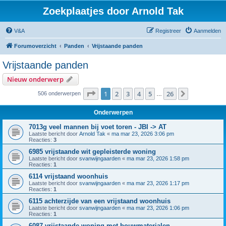
Zoekplaatjes door Arnold Tak
V&A
Registreer
Aanmelden
Forumoverzicht
Panden
Vrijstaande panden
Vrijstaande panden
Nieuw onderwerp
Pagina
1
van
26
1
2
3
4
5
26
Volgende
506 onderwerpen
…
Onderwerpen
7013g veel mannen bij voet toren - JBI -> AT
Laatste bericht door
Arnold Tak
«
ma mar 23, 2026 3:06 pm
Reacties:
3
6985 vrijstaande wit gepleisterde woning
Laatste bericht door
svanwijngaarden
«
ma mar 23, 2026 1:58 pm
Reacties:
1
6114 vrijstaand woonhuis
Laatste bericht door
svanwijngaarden
«
ma mar 23, 2026 1:17 pm
Reacties:
1
6115 achterzijde van een vrijstaand woonhuis
Laatste bericht door
svanwijngaarden
«
ma mar 23, 2026 1:06 pm
Reacties:
1
6087 vrijstaande woning met bouwmaterialen