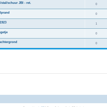
stal/schuur JBI - ret.
0
ulprand
0
 1923
1
ggetje
0
achtergrond
0