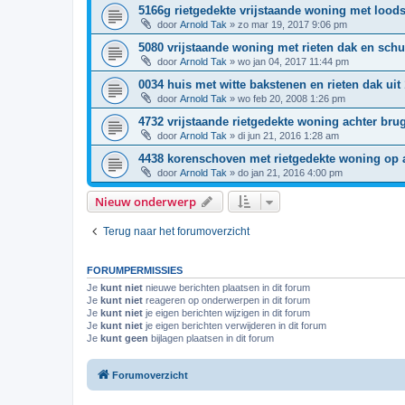
5166g rietgedekte vrijstaande woning met loods/
door
Arnold Tak
»
zo mar 19, 2017 9:06 pm
5080 vrijstaande woning met rieten dak en sch
door
Arnold Tak
»
wo jan 04, 2017 11:44 pm
0034 huis met witte bakstenen en rieten dak uit
door
Arnold Tak
»
wo feb 20, 2008 1:26 pm
4732 vrijstaande rietgedekte woning achter bru
door
Arnold Tak
»
di jun 21, 2016 1:28 am
4438 korenschoven met rietgedekte woning op 
door
Arnold Tak
»
do jan 21, 2016 4:00 pm
Nieuw onderwerp
Terug naar het forumoverzicht
FORUMPERMISSIES
Je
kunt niet
nieuwe berichten plaatsen in dit forum
Je
kunt niet
reageren op onderwerpen in dit forum
Je
kunt niet
je eigen berichten wijzigen in dit forum
Je
kunt niet
je eigen berichten verwijderen in dit forum
Je
kunt geen
bijlagen plaatsen in dit forum
Forumoverzicht