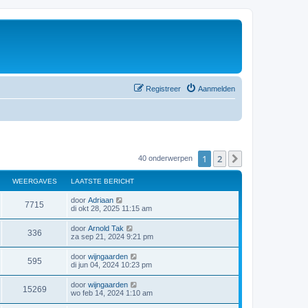
Registreer
Aanmelden
1
2
Volgende
40 onderwerpen
WEERGAVES
LAATSTE BERICHT
door
Adriaan
7715
di okt 28, 2025 11:15 am
door
Arnold Tak
336
za sep 21, 2024 9:21 pm
door
wijngaarden
595
di jun 04, 2024 10:23 pm
door
wijngaarden
15269
wo feb 14, 2024 1:10 am