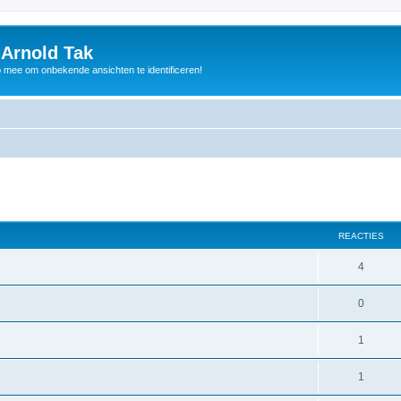
 Arnold Tak
p mee om onbekende ansichten te identificeren!
REACTIES
4
0
1
1