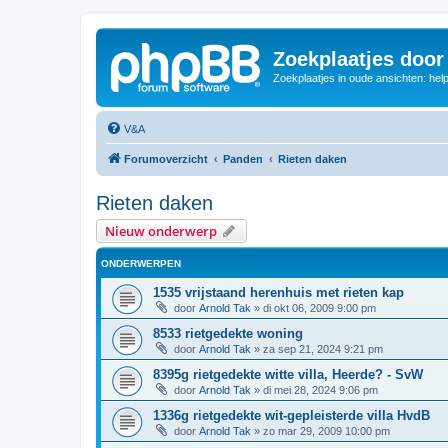
Zoekplaatjes door
Zoekplaatjes in oude ansichten: hel
V&A
Forumoverzicht
Panden
Rieten daken
Rieten daken
Nieuw onderwerp
ONDERWERPEN
1535 vrijstaand herenhuis met rieten kap
door
Arnold Tak
»
di okt 06, 2009 9:00 pm
8533 rietgedekte woning
door
Arnold Tak
»
za sep 21, 2024 9:21 pm
8395g rietgedekte witte villa, Heerde? - SvW
door
Arnold Tak
»
di mei 28, 2024 9:06 pm
1336g rietgedekte wit-gepleisterde villa HvdB
door
Arnold Tak
»
zo mar 29, 2009 10:00 pm