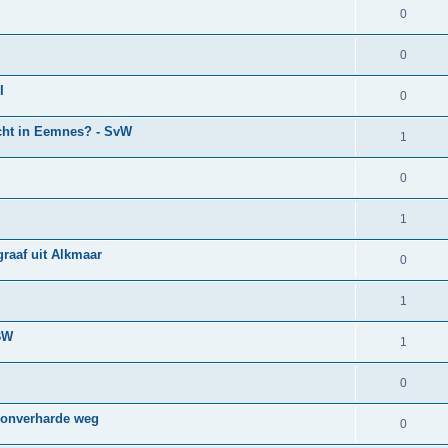
0
0
I
0
icht in Eemnes? - SvW
1
0
1
graaf uit Alkmaar
0
1
TBW
1
0
n onverharde weg
0