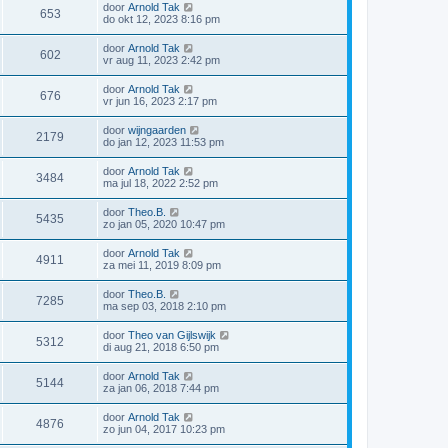
door
Arnold Tak
653
do okt 12, 2023 8:16 pm
door
Arnold Tak
602
vr aug 11, 2023 2:42 pm
door
Arnold Tak
676
vr jun 16, 2023 2:17 pm
door
wijngaarden
2179
do jan 12, 2023 11:53 pm
door
Arnold Tak
3484
ma jul 18, 2022 2:52 pm
door
Theo.B.
5435
zo jan 05, 2020 10:47 pm
door
Arnold Tak
4911
za mei 11, 2019 8:09 pm
door
Theo.B.
7285
ma sep 03, 2018 2:10 pm
door
Theo van Gijlswijk
5312
di aug 21, 2018 6:50 pm
door
Arnold Tak
5144
za jan 06, 2018 7:44 pm
door
Arnold Tak
4876
zo jun 04, 2017 10:23 pm