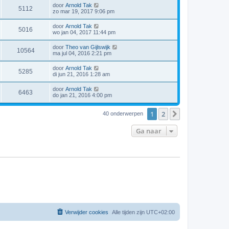
door
Arnold Tak
5112
zo mar 19, 2017 9:06 pm
door
Arnold Tak
5016
wo jan 04, 2017 11:44 pm
door
Theo van Gijlswijk
10564
ma jul 04, 2016 2:21 pm
door
Arnold Tak
5285
di jun 21, 2016 1:28 am
door
Arnold Tak
6463
do jan 21, 2016 4:00 pm
1
2
Volgende
40 onderwerpen
Ga naar
Verwijder cookies
Alle tijden zijn
UTC+02:00