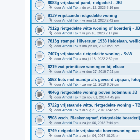
8083g vrijstaand pand, rietgedekt - JBI
door
Arnold Tak
»
do okt 12, 2023 8:16 pm
8139 vrijstaande rietgedekte woning
door
Arnold Tak
»
vr aug 11, 2023 2:42 pm
7912g rietgedekte witte woning of boerderij - JB
door
Arnold Tak
»
vr jun 16, 2023 2:17 pm
7813g stempel Hilversum 1938 Heidelaan, well
door
Arnold Tak
»
ma jan 09, 2023 8:21 pm
7407g vrijstaande rietgedekte woning - SvW
door
Arnold Tak
»
ma jul 18, 2022 2:52 pm
6219 wat primitieve woningen bij elkaar
door
Arnold Tak
»
vr dec 27, 2019 7:21 pm
5962 fiets met mandje als geveerd zijspan, foto
door
Arnold Tak
»
za mei 11, 2019 8:09 pm
4046g rietgedekte woning boven botenhuis JB
door
Arnold Tak
»
za nov 01, 2014 4:45 pm
5722g vrijstaande witte, rietgedekte woning - 
door
Arnold Tak
»
di aug 21, 2018 6:42 pm
5508 wsch. Bleskensgraaf, rietgedekte boerderij
door
Arnold Tak
»
za jan 06, 2018 7:44 pm
8749 rietgedekte vrijstaande boerenwoning aa
door
Arnold Tak
»
zo jun 04, 2017 10:23 pm