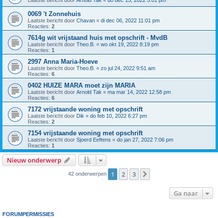
Laatste bericht door
Arnold Tak
«
do dec 15, 2022 5:01 pm
0069 't Zonnehuis
Laatste bericht door
Chavan
«
di dec 06, 2022 11:01 pm
Reacties:
2
7614g wit vrijstaand huis met opschrift - MvdB
Laatste bericht door
Theo.B.
«
wo okt 19, 2022 8:19 pm
Reacties:
1
2997 Anna Maria-Hoeve
Laatste bericht door
Theo.B.
«
zo jul 24, 2022 9:51 am
Reacties:
6
0402 HUIZE MARA moet zijn MARIA
Laatste bericht door
Arnold Tak
«
ma mar 14, 2022 12:58 pm
Reacties:
6
7172 vrijstaande woning met opschrift
Laatste bericht door
Dik
«
do feb 10, 2022 6:27 pm
Reacties:
2
7154 vrijstaande woning met opschrift
Laatste bericht door
Sjoerd Eeftens
«
do jan 27, 2022 7:06 pm
Reacties:
1
Nieuw onderwerp
1
2
3
Volgende
42 onderwerpen
Ga naar
FORUMPERMISSIES