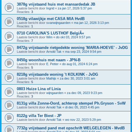
3878g vrijstaand huis met mansardedak JB
Laatste bericht door
Ingrid
«
za jan 17, 2026 5:37 pm
Reacties:
3
0518g vilawijkje met CASA MIA HvdB
Laatste bericht door
svanwijngaarden
«
ma jan 12, 2026 3:13 pm
Reacties:
1
0710 CAROLINA'S LUSTHOF BelgiÃ«
Laatste bericht door
Wim
«
do okt 03, 2024 9:57 pm
Reacties:
7
8472g vrijstaande rietgedekte woning 'MARIA-HOEVE' - JvDG
Laatste bericht door
Arnold Tak
«
ma sep 23, 2024 9:54 pm
8450g woonhuis met naam - JPN-B
Laatste bericht door
E. Petter
«
do aug 01, 2024 6:24 pm
Reacties:
5
8218g vrijstaande woning 't KOLKINK - JvDG
Laatste bericht door
Mathijs
«
za dec 30, 2023 3:01 am
Reacties:
5
0803 Huize Lina of Linia
Laatste bericht door
wijngaarden
«
za dec 09, 2023 9:23 pm
Reacties:
3
8131g villa Zonne-Oord, achterop stempel Ph.Gryson - SvW
Laatste bericht door
Arnold Tak
«
di dec 05, 2023 4:45 pm
8122g villa Ter Biest - JP
Laatste bericht door
Arnold Tak
«
wo nov 22, 2023 5:29 pm
7732g vrijstaand pand met opschrift WELGELEGEN - MvdB