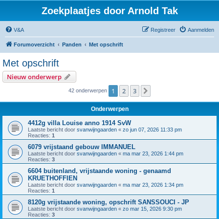
Zoekplaatjes door Arnold Tak
V&A
Registreer
Aanmelden
Forumoverzicht
Panden
Met opschrift
Met opschrift
Nieuw onderwerp
1
2
3
Volgende
42 onderwerpen
Onderwerpen
4412g villa Louise anno 1914 SvW
Laatste bericht door
svanwijngaarden
«
zo jun 07, 2026 11:33 pm
Reacties:
1
6079 vrijstaand gebouw IMMANUEL
Laatste bericht door
svanwijngaarden
«
ma mar 23, 2026 1:44 pm
Reacties:
3
6604 buitenland, vrijstaande woning - genaamd
KRUETHOFFIEN
Laatste bericht door
svanwijngaarden
«
ma mar 23, 2026 1:34 pm
Reacties:
1
8120g vrijstaande woning, opschrift SANSSOUCI - JP
Laatste bericht door
svanwijngaarden
«
zo mar 15, 2026 9:30 pm
Reacties:
3