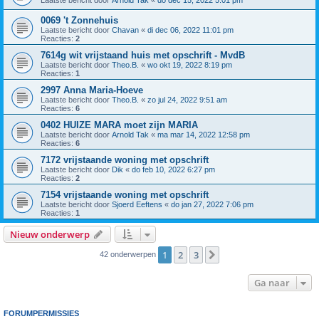
Laatste bericht door
Arnold Tak
«
do dec 15, 2022 5:01 pm
0069 't Zonnehuis
Laatste bericht door
Chavan
«
di dec 06, 2022 11:01 pm
Reacties:
2
7614g wit vrijstaand huis met opschrift - MvdB
Laatste bericht door
Theo.B.
«
wo okt 19, 2022 8:19 pm
Reacties:
1
2997 Anna Maria-Hoeve
Laatste bericht door
Theo.B.
«
zo jul 24, 2022 9:51 am
Reacties:
6
0402 HUIZE MARA moet zijn MARIA
Laatste bericht door
Arnold Tak
«
ma mar 14, 2022 12:58 pm
Reacties:
6
7172 vrijstaande woning met opschrift
Laatste bericht door
Dik
«
do feb 10, 2022 6:27 pm
Reacties:
2
7154 vrijstaande woning met opschrift
Laatste bericht door
Sjoerd Eeftens
«
do jan 27, 2022 7:06 pm
Reacties:
1
Nieuw onderwerp
1
2
3
Volgende
42 onderwerpen
Ga naar
FORUMPERMISSIES