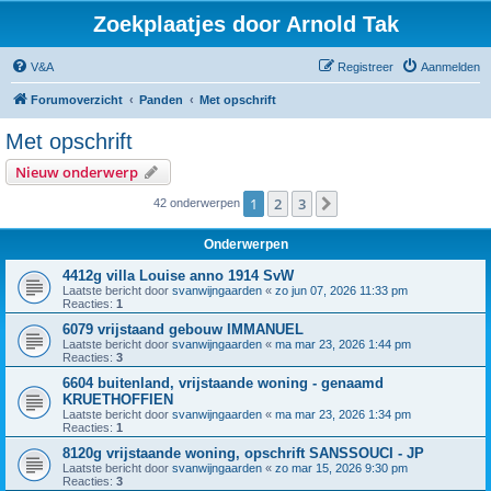
Zoekplaatjes door Arnold Tak
V&A
Registreer
Aanmelden
Forumoverzicht
Panden
Met opschrift
Met opschrift
Nieuw onderwerp
1
2
3
Volgende
42 onderwerpen
Onderwerpen
4412g villa Louise anno 1914 SvW
Laatste bericht door
svanwijngaarden
«
zo jun 07, 2026 11:33 pm
Reacties:
1
6079 vrijstaand gebouw IMMANUEL
Laatste bericht door
svanwijngaarden
«
ma mar 23, 2026 1:44 pm
Reacties:
3
6604 buitenland, vrijstaande woning - genaamd
KRUETHOFFIEN
Laatste bericht door
svanwijngaarden
«
ma mar 23, 2026 1:34 pm
Reacties:
1
8120g vrijstaande woning, opschrift SANSSOUCI - JP
Laatste bericht door
svanwijngaarden
«
zo mar 15, 2026 9:30 pm
Reacties:
3