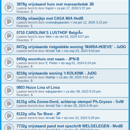
3878g vrijstaand huis met mansardedak JB
Laatste bericht door
Ingrid
«
za jan 17, 2026 5:37 pm
Reacties:
3
0518g vilawijkje met CASA MIA HvdB
Laatste bericht door
svanwijngaarden
«
ma jan 12, 2026 3:13 pm
Reacties:
1
0710 CAROLINA'S LUSTHOF BelgiÃ«
Laatste bericht door
Wim
«
do okt 03, 2024 9:57 pm
Reacties:
7
8472g vrijstaande rietgedekte woning 'MARIA-HOEVE' - JvDG
Laatste bericht door
Arnold Tak
«
ma sep 23, 2024 9:54 pm
8450g woonhuis met naam - JPN-B
Laatste bericht door
E. Petter
«
do aug 01, 2024 6:24 pm
Reacties:
5
8218g vrijstaande woning 't KOLKINK - JvDG
Laatste bericht door
Mathijs
«
za dec 30, 2023 3:01 am
Reacties:
5
0803 Huize Lina of Linia
Laatste bericht door
wijngaarden
«
za dec 09, 2023 9:23 pm
Reacties:
3
8131g villa Zonne-Oord, achterop stempel Ph.Gryson - SvW
Laatste bericht door
Arnold Tak
«
di dec 05, 2023 4:45 pm
8122g villa Ter Biest - JP
Laatste bericht door
Arnold Tak
«
wo nov 22, 2023 5:29 pm
7732g vrijstaand pand met opschrift WELGELEGEN - MvdB