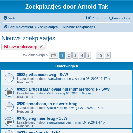
Zoekplaatjes door Arnold Tak
V&A
Registreer
Aanmelden
Forumoverzicht
Zoekplaatjes!
Nieuwe zoekplaatjes
Nieuwe zoekplaatjes
Nieuw onderwerp
Pagina
1
van
18
1
2
3
4
5
18
Volgende
357 onderwerpen
…
Onderwerpen
8982g villa naast weg - SvW
Laatste bericht door
svanwijngaarden
«
wo aug 05, 2026 11:17 pm
Reacties:
3
8985g Brugstraat? ovaal huisnummerbordje - SvW
Laatste bericht door
Paul
«
di aug 04, 2026 1:07 pm
Reacties:
4
8980 spoorbaan, in de verte brug
Laatste bericht door
Sjoerd Eeftens
«
wo jul 22, 2026 9:14 pm
Reacties:
2
8978g weg naar brug - SvW
Laatste bericht door
svanwijngaarden
«
vr jul 10, 2026 1:47 pm
Reacties:
1
8977g gasfabriek - SvW