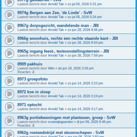
Laatste bericht door
Arnold Tak
«
zo jul 05, 2026 5:31 pm
8974g Bergen aan Zee, 'de Linde' - SvW
Laatste bericht door
Arnold Tak
«
zo jul 05, 2026 5:24 pm
8967g dorpsgezicht, wandelende man - JBI
Laatste bericht door
Arnold Tak
«
zo jun 28, 2026 8:06 pm
8966g woonhuis, rechts een rechte staande kant - JBI
Laatste bericht door
Arnold Tak
«
zo jun 28, 2026 8:04 pm
8965g ingang feest-, tentoonstellingsterrein - JBI
Laatste bericht door
Arnold Tak
«
zo jun 28, 2026 7:59 pm
8909 pakhuis
Laatste bericht door
Wim
«
do jun 18, 2026 3:26 pm
Reacties:
2
8973 groepsfoto
Laatste bericht door
Arnold Tak
«
zo jun 14, 2026 3:23 pm
8972 koe in sloep
Laatste bericht door
Arnold Tak
«
zo jun 14, 2026 3:19 pm
8971 optocht
Laatste bericht door
Arnold Tak
«
zo jun 14, 2026 3:17 pm
8963g portiekwoningen met plantsoen, groep - SvW
Laatste bericht door
svanwijngaarden
«
di jun 09, 2026 9:46 pm
Reacties:
2
8962g roeiwedstrijd met stoomschepen - SvW
Laatste bericht door
Arnold Tak
«
ma jun 08, 2026 2:50 pm