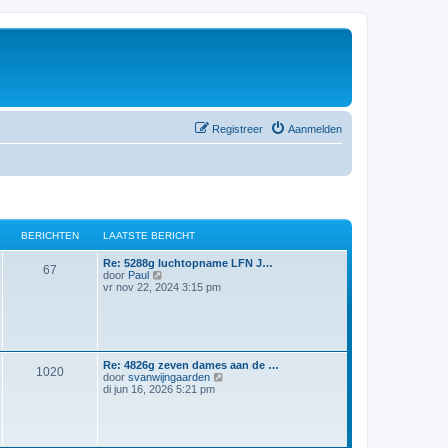
Registreer
Aanmelden
BERICHTEN
LAATSTE BERICHT
Re: 5288g luchtopname LFN J…
67
B
door
Paul
e
vr nov 22, 2024 3:15 pm
k
i
j
k
l
a
Re: 4826g zeven dames aan de …
a
1020
B
door
svanwijngaarden
t
e
di jun 16, 2026 5:21 pm
s
k
t
i
e
j
b
k
e
l