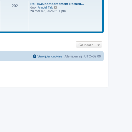
r
a
Re: 7535 bombardement Rotterd…
i
202
B
a
door
Arnold Tak
c
e
t
za mar 07, 2026 5:11 pm
h
k
s
t
i
t
j
e
k
b
l
e
a
r
a
i
t
c
s
h
Ga naar
t
t
e
b
Verwijder cookies
Alle tijden zijn
UTC+02:00
e
r
i
c
h
t