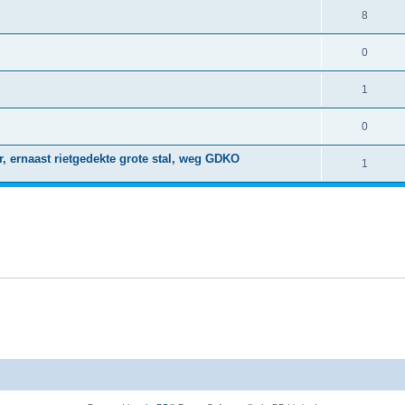
8
0
1
0
 ernaast rietgedekte grote stal, weg GDKO
1