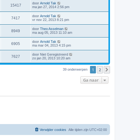
door
Arnold Tak
15417
ma jan 27, 2014 2:56 pm
door
Arnold Tak
7417
vr nov 22, 2013 8:21 pm
door
Theo Asselman
8949
ma aug 05, 2013 11:10 am
door
Arnold Tak
6905
ma mar 04, 2013 4:15 pm
door
Niet Geregistreerd
7627
zo jan 20, 2013 10:20 am
1
2
Volgende
39 onderwerpen
Ga naar
Verwijder cookies
Alle tijden zijn
UTC+02:00