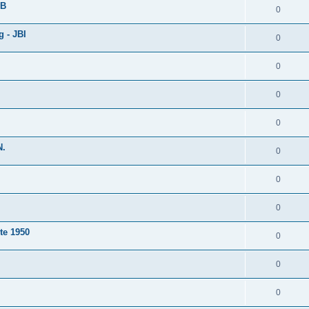
dB
0
g - JBI
0
0
0
0
N.
0
0
0
te 1950
0
0
0