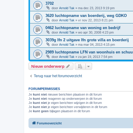
3702
door
Arnold Tak
»
ma dec 23, 2013 9:19 pm
3620 luchtopname van boerderij, weg GDKO
door
Arnold Tak
»
vr nov 22, 2013 8:21 pm
0462 luchtopname van woning en bedrijf
door
Arnold Tak
»
wo apr 30, 2008 4:23 pm
3039g lfn 2 uitgave lfn grote villa en boerderij
door
Arnold Tak
»
ma mar 04, 2013 4:15 pm
2989 luchtopname LFN van woonhuis en schuur,
door
Arnold Tak
»
za jan 19, 2013 7:54 pm
Nieuw onderwerp
Terug naar het forumoverzicht
FORUMPERMISSIES
Je
kunt niet
nieuwe berichten plaatsen in dit forum
Je
kunt niet
reageren op onderwerpen in dit forum
Je
kunt niet
je eigen berichten wijzigen in dit forum
Je
kunt niet
je eigen berichten verwijderen in dit forum
Je
kunt geen
bijlagen plaatsen in dit forum
Forumoverzicht