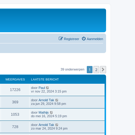
Registreer
Aanmelden
1
2
Volgende
39 onderwerpen
WEERGAVES
LAATSTE BERICHT
door
Paul
17226
vr nov 22, 2024 3:15 pm
door
Arnold Tak
369
za jun 29, 2024 9:58 pm
door
Mathijs
1053
do mei 16, 2024 5:19 pm
door
Arnold Tak
728
zo mar 24, 2024 9:24 pm