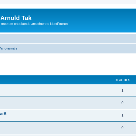
 Arnold Tak
p mee om onbekende ansichten te identificeren!
Panorama's
REACTIES
1
0
MvdB
1
0