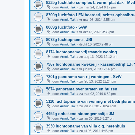
8335g luchtfoto complex L-vorm, plat dak - Mv
door
Arnold Tak
»
zo mar 24, 2024 9:17 pm
8300g luchtfoto LFN boerderij achter ophaalbru
door
Arnold Tak
»
vr mar 08, 2024 2:55 pm
8089g luchtfoto - SvW
door
Arnold Tak
»
vr okt 13, 2023 3:35 pm
8072g luchtopname - JBI
door
Arnold Tak
»
di okt 10, 2023 2:48 pm
8174 luchtopname vrijstaande woning
door
Arnold Tak
»
zo aug 13, 2023 12:12 pm
7967 luchtopname kwekerij - kassenbedrijf L.F.
door
Arnold Tak
»
vr jun 09, 2023 12:56 pm
7201g panorama van rij woningen - SvW
door
Arnold Tak
»
zo feb 13, 2022 11:24 pm
5874 panorama over straten en huizen
door
Arnold Tak
»
za mar 02, 2019 6:52 pm
5110 luchtopname van woning met bedrijfsruim
door
Arnold Tak
»
zo jan 29, 2017 10:49 am
4452g onbekend stoomgemaaltje JM
door
Arnold Tak
»
za jan 30, 2016 8:27 pm
3930 luchtopname van villa c.q. herenhuis
door
Arnold Tak
»
zo jul 06, 2014 4:45 pm