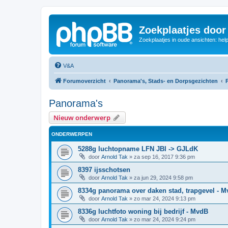
Zoekplaatjes door
Zoekplaatjes in oude ansichten: hel
V&A
Forumoverzicht
Panorama's, Stads- en Dorpsgezichten
Panorama's
Nieuw onderwerp
ONDERWERPEN
5288g luchtopname LFN JBI -> GJLdK
door
Arnold Tak
»
za sep 16, 2017 9:36 pm
8397 ijsschotsen
door
Arnold Tak
»
za jun 29, 2024 9:58 pm
8334g panorama over daken stad, trapgevel - 
door
Arnold Tak
»
zo mar 24, 2024 9:13 pm
8336g luchtfoto woning bij bedrijf - MvdB
door
Arnold Tak
»
zo mar 24, 2024 9:24 pm