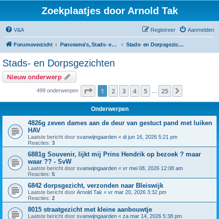
Zoekplaatjes door Arnold Tak
V&A
Registreer
Aanmelden
Forumoverzicht
Panorama's, Stads- en Dorpsgezichten
Stads- en Dorpsgezichten
Stads- en Dorpsgezichten
Nieuw onderwerp
Pagina
1
van
25
1
2
3
4
5
25
Volgende
499 onderwerpen
…
Onderwerpen
4826g zeven dames aan de deur van gestuct pand met luiken
HAV
Laatste bericht door
svanwijngaarden
«
di jun 16, 2026 5:21 pm
Reacties:
3
6881g Souvenir, lijkt mij Prins Hendrik op bezoek ? maar
waar ?? - SvW
Laatste bericht door
svanwijngaarden
«
vr mei 08, 2026 12:08 am
Reacties:
5
6842 dorpsgezicht, verzonden naar Bleiswijk
Laatste bericht door
Arnold Tak
«
vr mar 20, 2026 3:32 pm
Reacties:
2
8015 straatgezicht met kleine aanbouwtje
Laatste bericht door
svanwijngaarden
«
za mar 14, 2026 5:38 pm