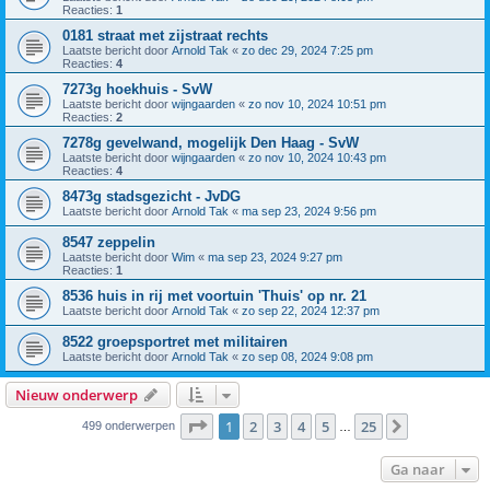
Reacties:
1
0181 straat met zijstraat rechts
Laatste bericht door
Arnold Tak
«
zo dec 29, 2024 7:25 pm
Reacties:
4
7273g hoekhuis - SvW
Laatste bericht door
wijngaarden
«
zo nov 10, 2024 10:51 pm
Reacties:
2
7278g gevelwand, mogelijk Den Haag - SvW
Laatste bericht door
wijngaarden
«
zo nov 10, 2024 10:43 pm
Reacties:
4
8473g stadsgezicht - JvDG
Laatste bericht door
Arnold Tak
«
ma sep 23, 2024 9:56 pm
8547 zeppelin
Laatste bericht door
Wim
«
ma sep 23, 2024 9:27 pm
Reacties:
1
8536 huis in rij met voortuin 'Thuis' op nr. 21
Laatste bericht door
Arnold Tak
«
zo sep 22, 2024 12:37 pm
8522 groepsportret met militairen
Laatste bericht door
Arnold Tak
«
zo sep 08, 2024 9:08 pm
Nieuw onderwerp
Pagina
1
van
25
1
2
3
4
5
25
Volgende
499 onderwerpen
…
Ga naar