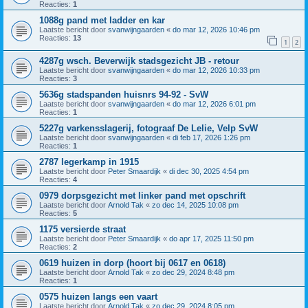
Reacties:
1
1088g pand met ladder en kar
Laatste bericht door
svanwijngaarden
«
do mar 12, 2026 10:46 pm
Reacties:
13
1
2
4287g wsch. Beverwijk stadsgezicht JB - retour
Laatste bericht door
svanwijngaarden
«
do mar 12, 2026 10:33 pm
Reacties:
3
5636g stadspanden huisnrs 94-92 - SvW
Laatste bericht door
svanwijngaarden
«
do mar 12, 2026 6:01 pm
Reacties:
1
5227g varkensslagerij, fotograaf De Lelie, Velp SvW
Laatste bericht door
svanwijngaarden
«
di feb 17, 2026 1:26 pm
Reacties:
1
2787 legerkamp in 1915
Laatste bericht door
Peter Smaardijk
«
di dec 30, 2025 4:54 pm
Reacties:
4
0979 dorpsgezicht met linker pand met opschrift
Laatste bericht door
Arnold Tak
«
zo dec 14, 2025 10:08 pm
Reacties:
5
1175 versierde straat
Laatste bericht door
Peter Smaardijk
«
do apr 17, 2025 11:50 pm
Reacties:
2
0619 huizen in dorp (hoort bij 0617 en 0618)
Laatste bericht door
Arnold Tak
«
zo dec 29, 2024 8:48 pm
Reacties:
1
0575 huizen langs een vaart
Laatste bericht door
Arnold Tak
«
zo dec 29, 2024 8:05 pm