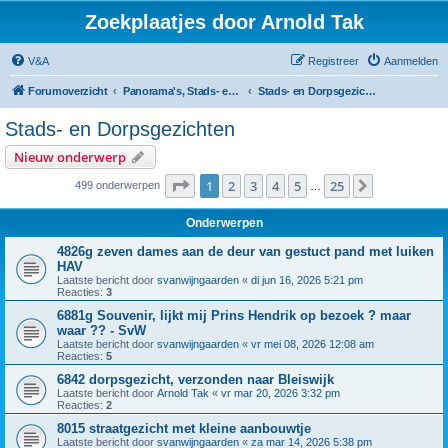
Zoekplaatjes door Arnold Tak
V&A
Registreer
Aanmelden
Forumoverzicht
Panorama's, Stads- en Dorpsgezichten
Stads- en Dorpsgezichten
Stads- en Dorpsgezichten
Nieuw onderwerp
Pagina
1
van
25
1
2
3
4
5
25
Volgende
499 onderwerpen
…
Onderwerpen
4826g zeven dames aan de deur van gestuct pand met luiken
HAV
Laatste bericht door
svanwijngaarden
«
di jun 16, 2026 5:21 pm
Reacties:
3
6881g Souvenir, lijkt mij Prins Hendrik op bezoek ? maar
waar ?? - SvW
Laatste bericht door
svanwijngaarden
«
vr mei 08, 2026 12:08 am
Reacties:
5
6842 dorpsgezicht, verzonden naar Bleiswijk
Laatste bericht door
Arnold Tak
«
vr mar 20, 2026 3:32 pm
Reacties:
2
8015 straatgezicht met kleine aanbouwtje
Laatste bericht door
svanwijngaarden
«
za mar 14, 2026 5:38 pm