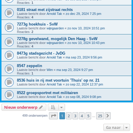
Reacties:
1
0181 straat met zijstraat rechts
Laatste bericht door
Arnold Tak
«
zo dec 29, 2024 7:25 pm
Reacties:
4
7273g hoekhuis - SvW
Laatste bericht door
wijngaarden
«
zo nov 10, 2024 10:51 pm
Reacties:
2
7278g gevelwand, mogelijk Den Haag - SvW
Laatste bericht door
wijngaarden
«
zo nov 10, 2024 10:43 pm
Reacties:
4
8473g stadsgezicht - JvDG
Laatste bericht door
Arnold Tak
«
ma sep 23, 2024 9:56 pm
8547 zeppelin
Laatste bericht door
Wim
«
ma sep 23, 2024 9:27 pm
Reacties:
1
8536 huis in rij met voortuin 'Thuis' op nr. 21
Laatste bericht door
Arnold Tak
«
zo sep 22, 2024 12:37 pm
8522 groepsportret met militairen
Laatste bericht door
Arnold Tak
«
zo sep 08, 2024 9:08 pm
Nieuw onderwerp
Pagina
1
van
25
1
2
3
4
5
25
Volgende
499 onderwerpen
…
Ga naar