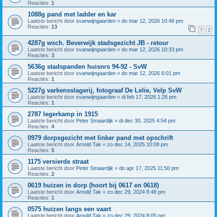
Reacties:
1
1088g pand met ladder en kar
Laatste bericht door
svanwijngaarden
«
do mar 12, 2026 10:46 pm
Reacties:
13
1
2
4287g wsch. Beverwijk stadsgezicht JB - retour
Laatste bericht door
svanwijngaarden
«
do mar 12, 2026 10:33 pm
Reacties:
3
5636g stadspanden huisnrs 94-92 - SvW
Laatste bericht door
svanwijngaarden
«
do mar 12, 2026 6:01 pm
Reacties:
1
5227g varkensslagerij, fotograaf De Lelie, Velp SvW
Laatste bericht door
svanwijngaarden
«
di feb 17, 2026 1:26 pm
Reacties:
1
2787 legerkamp in 1915
Laatste bericht door
Peter Smaardijk
«
di dec 30, 2025 4:54 pm
Reacties:
4
0979 dorpsgezicht met linker pand met opschrift
Laatste bericht door
Arnold Tak
«
zo dec 14, 2025 10:08 pm
Reacties:
5
1175 versierde straat
Laatste bericht door
Peter Smaardijk
«
do apr 17, 2025 11:50 pm
Reacties:
2
0619 huizen in dorp (hoort bij 0617 en 0618)
Laatste bericht door
Arnold Tak
«
zo dec 29, 2024 8:48 pm
Reacties:
1
0575 huizen langs een vaart
Laatste bericht door
Arnold Tak
«
zo dec 29, 2024 8:05 pm