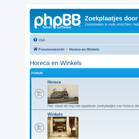
Zoekplaatjes door
Zoekplaatjes in oude ansichten: hel
V&A
Forumoverzicht
Horeca en Winkels
Horeca en Winkels
FORUM
Horeca
Hier staan de nog niet opgeloste zoekplaatjes van horeca die
Winkels