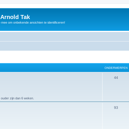
 Arnold Tak
p mee om onbekende ansichten te identificeren!
ONDERWERPEN
44
 ouder zijn dan 6 weken.
93