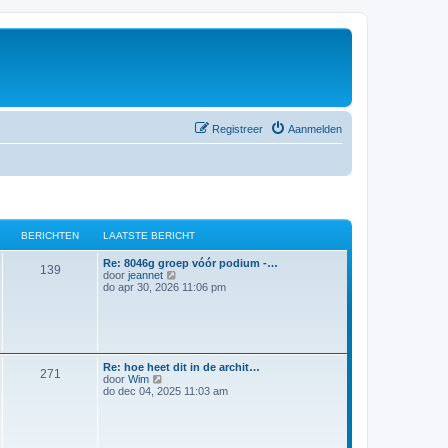
Registreer
Aanmelden
BERICHTEN
LAATSTE BERICHT
Re: 8046g groep vóór podium -…
139
B
door
jeannet
e
do apr 30, 2026 11:06 pm
k
i
j
k
l
a
Re: hoe heet dit in de archit…
a
271
B
door
Wim
t
e
do dec 04, 2025 11:03 am
s
k
t
i
e
j
b
k
e