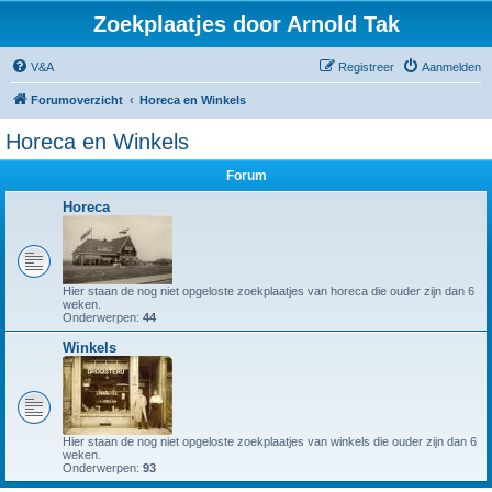
Zoekplaatjes door Arnold Tak
V&A
Registreer
Aanmelden
Forumoverzicht
Horeca en Winkels
Horeca en Winkels
Forum
Horeca
Hier staan de nog niet opgeloste zoekplaatjes van horeca die ouder zijn dan 6
weken.
Onderwerpen:
44
Winkels
Hier staan de nog niet opgeloste zoekplaatjes van winkels die ouder zijn dan 6
weken.
Onderwerpen:
93