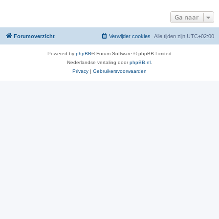
Ga naar
Forumoverzicht
Verwijder cookies
Alle tijden zijn
UTC+02:00
Powered by
phpBB
® Forum Software © phpBB Limited
Nederlandse vertaling door
phpBB.nl
.
Privacy
|
Gebruikersvoorwaarden