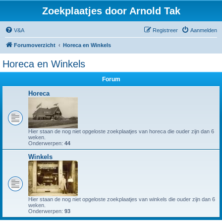
Zoekplaatjes door Arnold Tak
V&A
Registreer
Aanmelden
Forumoverzicht
Horeca en Winkels
Horeca en Winkels
Forum
Horeca
Hier staan de nog niet opgeloste zoekplaatjes van horeca die ouder zijn dan 6
weken.
Onderwerpen:
44
Winkels
Hier staan de nog niet opgeloste zoekplaatjes van winkels die ouder zijn dan 6
weken.
Onderwerpen:
93