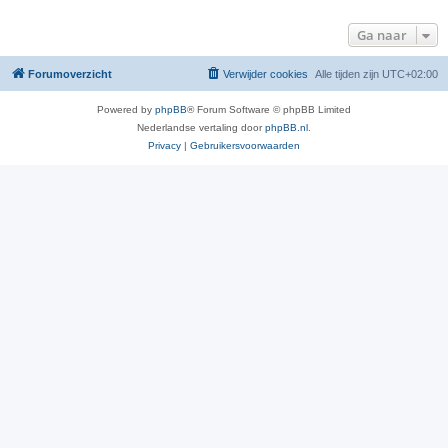
Ga naar
Forumoverzicht
Verwijder cookies
Alle tijden zijn
UTC+02:00
Powered by
phpBB
® Forum Software © phpBB Limited
Nederlandse vertaling door
phpBB.nl
.
Privacy
|
Gebruikersvoorwaarden