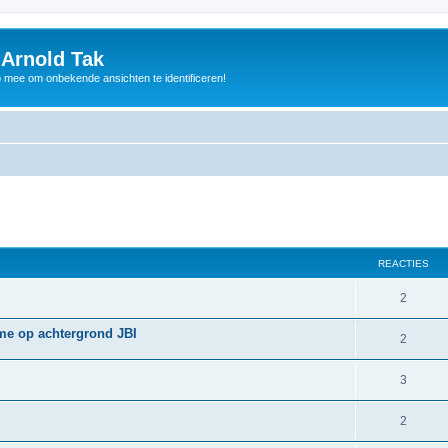
 Arnold Tak
p mee om onbekende ansichten te identificeren!
REACTIES
2
ame op achtergrond JBI
2
3
2