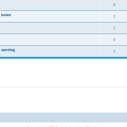
0
e boten
2
1
0
e aanslag
1