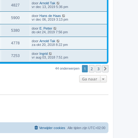
door
Arnold Tak
4827
vr dec 13, 2019 5:36 pm
door
Hans de Haas
5900
vr dec 06, 2019 3:13 pm
door
E. Petter
5380
do okt 24, 2019 7:56 pm
door
Arnold Tak
4778
za okt 20, 2018 8:22 pm
door
Ingrid
7253
vr aug 03, 2018 7:51 pm
1
2
3
Volgende
44 onderwerpen
Ga naar
Verwijder cookies
Alle tijden zijn
UTC+02:00