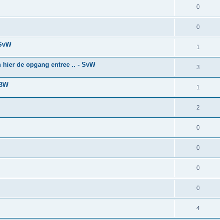
0
0
 SvW
1
n hier de opgang entree .. - SvW
3
ABW
1
2
0
0
0
0
4