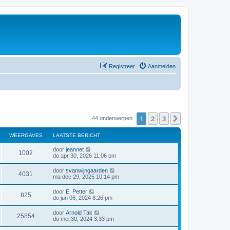
Registreer
Aanmelden
1
2
3
Volgende
44 onderwerpen
WEERGAVES
LAATSTE BERICHT
door
jeannet
1002
do apr 30, 2026 11:06 pm
door
svanwijngaarden
4031
ma dec 29, 2025 10:14 pm
door
E. Petter
825
do jun 06, 2024 8:26 pm
door
Arnold Tak
25854
do mei 30, 2024 3:33 pm