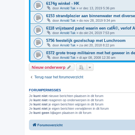
6174g winkel - HK
door
Arnold Tak
»
vr dec 13, 2019 5:36 pm
6153 strandplezier aan binnenwater met divers
door
Arnold Tak
»
do nov 28, 2019 9:34 pm
6118 vrijstaand pand waarin een cafÃ©, verlof A
door
Arnold Tak
»
do okt 24, 2019 7:53 pm
5756 feestelijk gezelschap met Lunchroom
door
Arnold Tak
»
za okt 20, 2018 8:22 pm
0372 grote troep militairen met het geweer in d
door
Arnold Tak
»
di apr 08, 2008 12:30 am
Nieuw onderwerp
Terug naar het forumoverzicht
FORUMPERMISSIES
Je
kunt niet
nieuwe berichten plaatsen in dit forum
Je
kunt niet
reageren op onderwerpen in dit forum
Je
kunt niet
je eigen berichten wijzigen in dit forum
Je
kunt niet
je eigen berichten verwijderen in dit forum
Je
kunt geen
bijlagen plaatsen in dit forum
Forumoverzicht