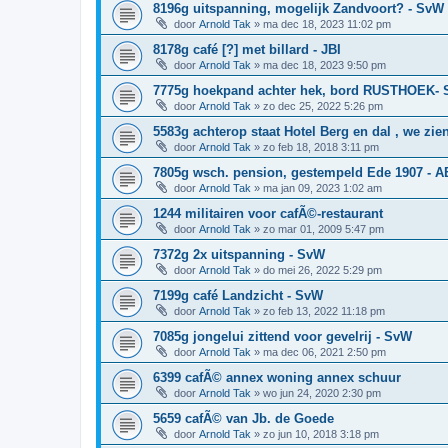
8196g uitspanning, mogelijk Zandvoort? - SvW
door
Arnold Tak
»
ma dec 18, 2023 11:02 pm
8178g café [?] met billard - JBI
door
Arnold Tak
»
ma dec 18, 2023 9:50 pm
7775g hoekpand achter hek, bord RUSTHOEK-
door
Arnold Tak
»
zo dec 25, 2022 5:26 pm
5583g achterop staat Hotel Berg en dal , we zie
door
Arnold Tak
»
zo feb 18, 2018 3:11 pm
7805g wsch. pension, gestempeld Ede 1907 - 
door
Arnold Tak
»
ma jan 09, 2023 1:02 am
1244 militairen voor cafÃ©-restaurant
door
Arnold Tak
»
zo mar 01, 2009 5:47 pm
7372g 2x uitspanning - SvW
door
Arnold Tak
»
do mei 26, 2022 5:29 pm
7199g café Landzicht - SvW
door
Arnold Tak
»
zo feb 13, 2022 11:18 pm
7085g jongelui zittend voor gevelrij - SvW
door
Arnold Tak
»
ma dec 06, 2021 2:50 pm
6399 cafÃ© annex woning annex schuur
door
Arnold Tak
»
wo jun 24, 2020 2:30 pm
5659 cafÃ© van Jb. de Goede
door
Arnold Tak
»
zo jun 10, 2018 3:18 pm