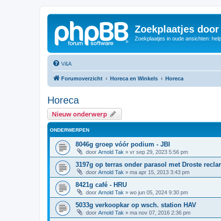
Zoekplaatjes door
Zoekplaatjes in oude ansichten: hel
V&A
Forumoverzicht
Horeca en Winkels
Horeca
Horeca
Nieuw onderwerp
ONDERWERPEN
8046g groep vóór podium - JBI
door
Arnold Tak
»
vr sep 29, 2023 5:56 pm
3197g op terras onder parasol met Droste recl
door
Arnold Tak
»
ma apr 15, 2013 3:43 pm
8421g café - HRU
door
Arnold Tak
»
wo jun 05, 2024 9:30 pm
5033g verkoopkar op wsch. station HAV
door
Arnold Tak
»
ma nov 07, 2016 2:36 pm