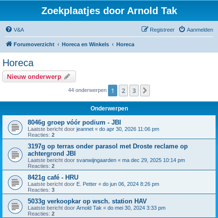
Zoekplaatjes door Arnold Tak
V&A
Registreer
Aanmelden
Forumoverzicht
Horeca en Winkels
Horeca
Horeca
Nieuw onderwerp
1
2
3
Volgende
44 onderwerpen
Onderwerpen
8046g groep vóór podium - JBI
Laatste bericht door
jeannet
«
do apr 30, 2026 11:06 pm
Reacties:
2
3197g op terras onder parasol met Droste reclame op
achtergrond JBI
Laatste bericht door
svanwijngaarden
«
ma dec 29, 2025 10:14 pm
Reacties:
2
8421g café - HRU
Laatste bericht door
E. Petter
«
do jun 06, 2024 8:26 pm
Reacties:
3
5033g verkoopkar op wsch. station HAV
Laatste bericht door
Arnold Tak
«
do mei 30, 2024 3:33 pm
Reacties:
2