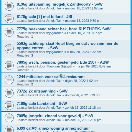
8196g uitspanning, mogelijk Zandvoort? - SvW
Laatste bericht door
Arnold Tak
«
ma dec 18, 2023 11:02 pm
8178g café [?] met billard - JBI
Laatste bericht door
Arnold Tak
«
ma dec 18, 2023 9:50 pm
7775g hoekpand achter hek, bord RUSTHOEK- SvW
Laatste bericht door
wijngaarden
«
zo dec 10, 2023 9:07 pm
Reacties:
1
5583g achterop staat Hotel Berg en dal , we zien hier de
opgang entree .. - SvW
Laatste bericht door
wijngaarden
«
di nov 28, 2023 3:22 am
Reacties:
3
7805g wsch. pension, gestempeld Ede 1907 - ABW
Laatste bericht door
Theo van Gijlswijk
«
ma jan 09, 2023 8:47 am
Reacties:
1
1244 militairen voor cafÃ©-restaurant
Laatste bericht door
Arnold Tak
«
di jun 28, 2022 1:02 pm
Reacties:
2
7372g 2x uitspanning - SvW
Laatste bericht door
Arnold Tak
«
do mei 26, 2022 5:29 pm
7199g café Landzicht - SvW
Laatste bericht door
Arnold Tak
«
zo feb 13, 2022 11:18 pm
7085g jongelui zittend voor gevelrij - SvW
Laatste bericht door
Arnold Tak
«
ma dec 06, 2021 2:50 pm
6399 cafÃ© annex woning annex schuur