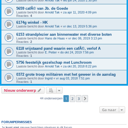
Laatste bericht door
Arnold Tak
«
wo jun 24, 2020 2:30 pm
5659 cafÃ© van Jb. de Goede
Laatste bericht door
Arnold Tak
«
za apr 11, 2020 4:09 pm
Reacties:
4
6174g winkel - HK
Laatste bericht door
Arnold Tak
«
vr dec 13, 2019 5:36 pm
6153 strandplezier aan binnenwater met diverse boten
Laatste bericht door
Hans de Haas
«
vr dec 06, 2019 3:13 pm
Reacties:
2
6118 vrijstaand pand waarin een cafÃ©, verlof A
Laatste bericht door
E. Petter
«
do okt 24, 2019 7:56 pm
Reacties:
1
5756 feestelijk gezelschap met Lunchroom
Laatste bericht door
Arnold Tak
«
za okt 20, 2018 8:22 pm
0372 grote troep militairen met het geweer in de aanslag
Laatste bericht door
Ingrid
«
vr aug 03, 2018 7:51 pm
Reacties:
1
Nieuw onderwerp
1
2
3
Volgende
44 onderwerpen
Ga naar
FORUMPERMISSIES
Je
kunt niet
nieuwe berichten plaatsen in dit forum