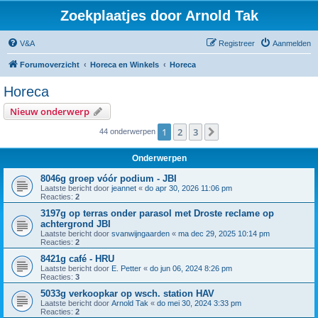
Zoekplaatjes door Arnold Tak
V&A
Registreer
Aanmelden
Forumoverzicht
Horeca en Winkels
Horeca
Horeca
Nieuw onderwerp
1
2
3
Volgende
44 onderwerpen
Onderwerpen
8046g groep vóór podium - JBI
Laatste bericht door
jeannet
«
do apr 30, 2026 11:06 pm
Reacties:
2
3197g op terras onder parasol met Droste reclame op
achtergrond JBI
Laatste bericht door
svanwijngaarden
«
ma dec 29, 2025 10:14 pm
Reacties:
2
8421g café - HRU
Laatste bericht door
E. Petter
«
do jun 06, 2024 8:26 pm
Reacties:
3
5033g verkoopkar op wsch. station HAV
Laatste bericht door
Arnold Tak
«
do mei 30, 2024 3:33 pm
Reacties:
2