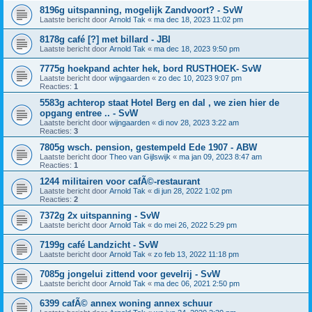
8196g uitspanning, mogelijk Zandvoort? - SvW
Laatste bericht door
Arnold Tak
«
ma dec 18, 2023 11:02 pm
8178g café [?] met billard - JBI
Laatste bericht door
Arnold Tak
«
ma dec 18, 2023 9:50 pm
7775g hoekpand achter hek, bord RUSTHOEK- SvW
Laatste bericht door
wijngaarden
«
zo dec 10, 2023 9:07 pm
Reacties:
1
5583g achterop staat Hotel Berg en dal , we zien hier de
opgang entree .. - SvW
Laatste bericht door
wijngaarden
«
di nov 28, 2023 3:22 am
Reacties:
3
7805g wsch. pension, gestempeld Ede 1907 - ABW
Laatste bericht door
Theo van Gijlswijk
«
ma jan 09, 2023 8:47 am
Reacties:
1
1244 militairen voor cafÃ©-restaurant
Laatste bericht door
Arnold Tak
«
di jun 28, 2022 1:02 pm
Reacties:
2
7372g 2x uitspanning - SvW
Laatste bericht door
Arnold Tak
«
do mei 26, 2022 5:29 pm
7199g café Landzicht - SvW
Laatste bericht door
Arnold Tak
«
zo feb 13, 2022 11:18 pm
7085g jongelui zittend voor gevelrij - SvW
Laatste bericht door
Arnold Tak
«
ma dec 06, 2021 2:50 pm
6399 cafÃ© annex woning annex schuur