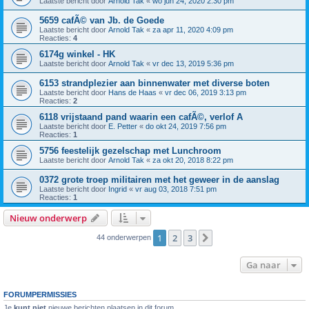
Laatste bericht door
Arnold Tak
«
wo jun 24, 2020 2:30 pm
5659 cafÃ© van Jb. de Goede
Laatste bericht door
Arnold Tak
«
za apr 11, 2020 4:09 pm
Reacties:
4
6174g winkel - HK
Laatste bericht door
Arnold Tak
«
vr dec 13, 2019 5:36 pm
6153 strandplezier aan binnenwater met diverse boten
Laatste bericht door
Hans de Haas
«
vr dec 06, 2019 3:13 pm
Reacties:
2
6118 vrijstaand pand waarin een cafÃ©, verlof A
Laatste bericht door
E. Petter
«
do okt 24, 2019 7:56 pm
Reacties:
1
5756 feestelijk gezelschap met Lunchroom
Laatste bericht door
Arnold Tak
«
za okt 20, 2018 8:22 pm
0372 grote troep militairen met het geweer in de aanslag
Laatste bericht door
Ingrid
«
vr aug 03, 2018 7:51 pm
Reacties:
1
Nieuw onderwerp
1
2
3
Volgende
44 onderwerpen
Ga naar
FORUMPERMISSIES
Je
kunt niet
nieuwe berichten plaatsen in dit forum