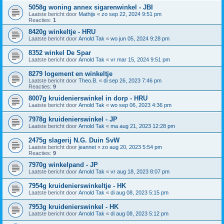
5058g woning annex sigarenwinkel - JBI
Laatste bericht door
Mathijs
«
zo sep 22, 2024 9:51 pm
Reacties:
1
8420g winkeltje - HRU
Laatste bericht door
Arnold Tak
«
wo jun 05, 2024 9:28 pm
8352 winkel De Spar
Laatste bericht door
Arnold Tak
«
vr mar 15, 2024 9:51 pm
8279 logement en winkeltje
Laatste bericht door
Theo.B.
«
di sep 26, 2023 7:46 pm
Reacties:
9
8007g kruidenierswinkel in dorp - HRU
Laatste bericht door
Arnold Tak
«
wo sep 06, 2023 4:36 pm
7978g kruidenierswinkel - JP
Laatste bericht door
Arnold Tak
«
ma aug 21, 2023 12:28 pm
2475g slagerij N.G. Duin SvW
Laatste bericht door
jeannet
«
zo aug 20, 2023 5:54 pm
Reacties:
9
7970g winkelpand - JP
Laatste bericht door
Arnold Tak
«
vr aug 18, 2023 8:07 pm
7954g kruidenierswinkeltje - HK
Laatste bericht door
Arnold Tak
«
di aug 08, 2023 5:15 pm
7953g kruidenierswinkel - HK
Laatste bericht door
Arnold Tak
«
di aug 08, 2023 5:12 pm