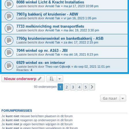
8088 winkel Licht & Kracht Installaties
Laatste bericht door
Arnold Tak
«
ma jul 17, 2023 10:08 pm
7907g bakkerij of kruidenier - ABW
Laatste bericht door
Arnold Tak
«
vr jun 16, 2023 1:05 pm
7733 melkinrichting met transportfiets
Laatste bericht door
Arnold Tak
«
ma dec 19, 2022 3:30 pm
7760g kruidenierswinkel en banketbakkerij - ASB
Laatste bericht door
Arnold Tak
«
za dec 17, 2022 2:15 pm
7044 winkel op nr. A163 - JBI
Laatste bericht door
Arnold Tak
«
ma okt 18, 2021 8:23 pm
6929 winkel ex- en interieur
Laatste bericht door
Theo van Gijlswijk
«
do sep 02, 2021 11:01 pm
Reacties:
4
Nieuw onderwerp
1
2
3
4
5
Volgende
93 onderwerpen
Ga naar
FORUMPERMISSIES
Je
kunt niet
nieuwe berichten plaatsen in dit forum
Je
kunt niet
reageren op onderwerpen in dit forum
Je
kunt niet
je eigen berichten wijzigen in dit forum
Je
kunt niet
je eigen berichten verwijderen in dit forum