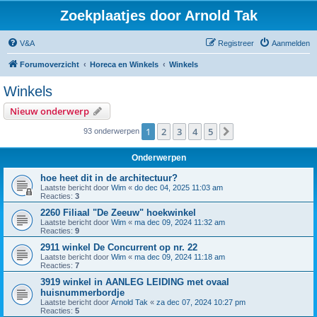
Zoekplaatjes door Arnold Tak
V&A
Registreer
Aanmelden
Forumoverzicht
Horeca en Winkels
Winkels
Winkels
Nieuw onderwerp
1
2
3
4
5
Volgende
93 onderwerpen
Onderwerpen
hoe heet dit in de architectuur?
Laatste bericht door
Wim
«
do dec 04, 2025 11:03 am
Reacties:
3
2260 Filiaal "De Zeeuw" hoekwinkel
Laatste bericht door
Wim
«
ma dec 09, 2024 11:32 am
Reacties:
9
2911 winkel De Concurrent op nr. 22
Laatste bericht door
Wim
«
ma dec 09, 2024 11:18 am
Reacties:
7
3919 winkel in AANLEG LEIDING met ovaal
huisnummerbordje
Laatste bericht door
Arnold Tak
«
za dec 07, 2024 10:27 pm
Reacties:
5