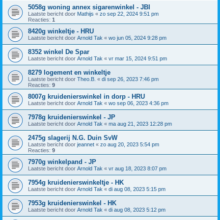
5058g woning annex sigarenwinkel - JBI
Laatste bericht door
Mathijs
«
zo sep 22, 2024 9:51 pm
Reacties:
1
8420g winkeltje - HRU
Laatste bericht door
Arnold Tak
«
wo jun 05, 2024 9:28 pm
8352 winkel De Spar
Laatste bericht door
Arnold Tak
«
vr mar 15, 2024 9:51 pm
8279 logement en winkeltje
Laatste bericht door
Theo.B.
«
di sep 26, 2023 7:46 pm
Reacties:
9
8007g kruidenierswinkel in dorp - HRU
Laatste bericht door
Arnold Tak
«
wo sep 06, 2023 4:36 pm
7978g kruidenierswinkel - JP
Laatste bericht door
Arnold Tak
«
ma aug 21, 2023 12:28 pm
2475g slagerij N.G. Duin SvW
Laatste bericht door
jeannet
«
zo aug 20, 2023 5:54 pm
Reacties:
9
7970g winkelpand - JP
Laatste bericht door
Arnold Tak
«
vr aug 18, 2023 8:07 pm
7954g kruidenierswinkeltje - HK
Laatste bericht door
Arnold Tak
«
di aug 08, 2023 5:15 pm
7953g kruidenierswinkel - HK
Laatste bericht door
Arnold Tak
«
di aug 08, 2023 5:12 pm