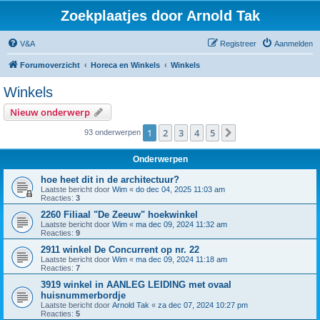
Zoekplaatjes door Arnold Tak
V&A
Registreer
Aanmelden
Forumoverzicht
Horeca en Winkels
Winkels
Winkels
Nieuw onderwerp
1
2
3
4
5
Volgende
93 onderwerpen
Onderwerpen
hoe heet dit in de architectuur?
Laatste bericht door
Wim
«
do dec 04, 2025 11:03 am
Reacties:
3
2260 Filiaal "De Zeeuw" hoekwinkel
Laatste bericht door
Wim
«
ma dec 09, 2024 11:32 am
Reacties:
9
2911 winkel De Concurrent op nr. 22
Laatste bericht door
Wim
«
ma dec 09, 2024 11:18 am
Reacties:
7
3919 winkel in AANLEG LEIDING met ovaal
huisnummerbordje
Laatste bericht door
Arnold Tak
«
za dec 07, 2024 10:27 pm
Reacties:
5