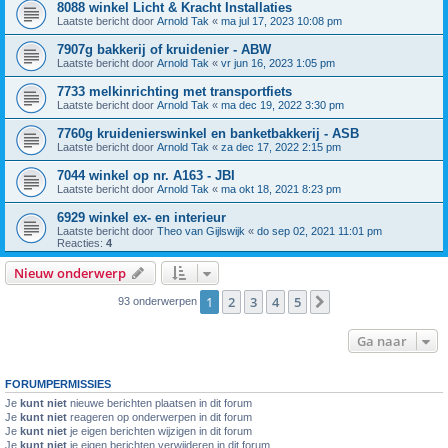
8088 winkel Licht & Kracht Installaties
Laatste bericht door
Arnold Tak
«
ma jul 17, 2023 10:08 pm
7907g bakkerij of kruidenier - ABW
Laatste bericht door
Arnold Tak
«
vr jun 16, 2023 1:05 pm
7733 melkinrichting met transportfiets
Laatste bericht door
Arnold Tak
«
ma dec 19, 2022 3:30 pm
7760g kruidenierswinkel en banketbakkerij - ASB
Laatste bericht door
Arnold Tak
«
za dec 17, 2022 2:15 pm
7044 winkel op nr. A163 - JBI
Laatste bericht door
Arnold Tak
«
ma okt 18, 2021 8:23 pm
6929 winkel ex- en interieur
Laatste bericht door
Theo van Gijlswijk
«
do sep 02, 2021 11:01 pm
Reacties:
4
Nieuw onderwerp
1
2
3
4
5
Volgende
93 onderwerpen
Ga naar
FORUMPERMISSIES
Je
kunt niet
nieuwe berichten plaatsen in dit forum
Je
kunt niet
reageren op onderwerpen in dit forum
Je
kunt niet
je eigen berichten wijzigen in dit forum
Je
kunt niet
je eigen berichten verwijderen in dit forum