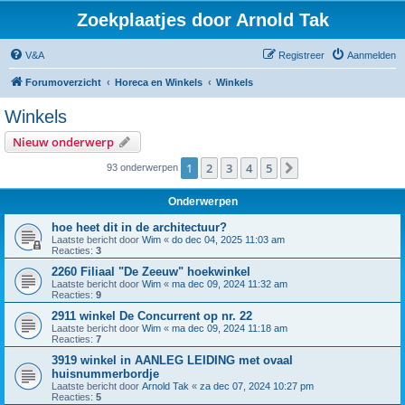
Zoekplaatjes door Arnold Tak
V&A
Registreer
Aanmelden
Forumoverzicht
Horeca en Winkels
Winkels
Winkels
Nieuw onderwerp
1
2
3
4
5
Volgende
93 onderwerpen
Onderwerpen
hoe heet dit in de architectuur?
Laatste bericht door
Wim
«
do dec 04, 2025 11:03 am
Reacties:
3
2260 Filiaal "De Zeeuw" hoekwinkel
Laatste bericht door
Wim
«
ma dec 09, 2024 11:32 am
Reacties:
9
2911 winkel De Concurrent op nr. 22
Laatste bericht door
Wim
«
ma dec 09, 2024 11:18 am
Reacties:
7
3919 winkel in AANLEG LEIDING met ovaal
huisnummerbordje
Laatste bericht door
Arnold Tak
«
za dec 07, 2024 10:27 pm
Reacties:
5