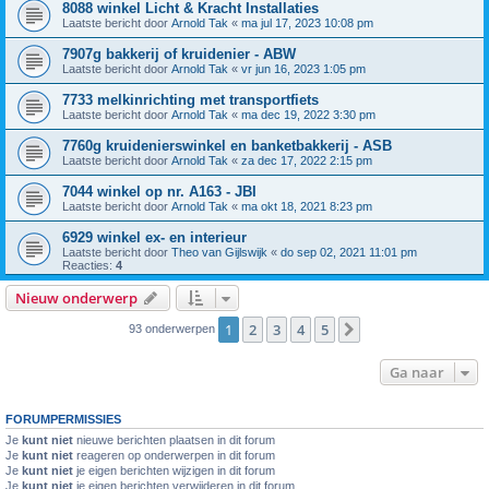
8088 winkel Licht & Kracht Installaties
Laatste bericht door
Arnold Tak
«
ma jul 17, 2023 10:08 pm
7907g bakkerij of kruidenier - ABW
Laatste bericht door
Arnold Tak
«
vr jun 16, 2023 1:05 pm
7733 melkinrichting met transportfiets
Laatste bericht door
Arnold Tak
«
ma dec 19, 2022 3:30 pm
7760g kruidenierswinkel en banketbakkerij - ASB
Laatste bericht door
Arnold Tak
«
za dec 17, 2022 2:15 pm
7044 winkel op nr. A163 - JBI
Laatste bericht door
Arnold Tak
«
ma okt 18, 2021 8:23 pm
6929 winkel ex- en interieur
Laatste bericht door
Theo van Gijlswijk
«
do sep 02, 2021 11:01 pm
Reacties:
4
Nieuw onderwerp
1
2
3
4
5
Volgende
93 onderwerpen
Ga naar
FORUMPERMISSIES
Je
kunt niet
nieuwe berichten plaatsen in dit forum
Je
kunt niet
reageren op onderwerpen in dit forum
Je
kunt niet
je eigen berichten wijzigen in dit forum
Je
kunt niet
je eigen berichten verwijderen in dit forum