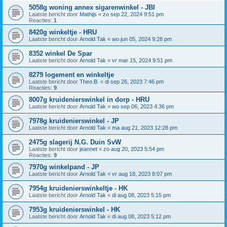
5058g woning annex sigarenwinkel - JBI
Laatste bericht door
Mathijs
«
zo sep 22, 2024 9:51 pm
Reacties:
1
8420g winkeltje - HRU
Laatste bericht door
Arnold Tak
«
wo jun 05, 2024 9:28 pm
8352 winkel De Spar
Laatste bericht door
Arnold Tak
«
vr mar 15, 2024 9:51 pm
8279 logement en winkeltje
Laatste bericht door
Theo.B.
«
di sep 26, 2023 7:46 pm
Reacties:
9
8007g kruidenierswinkel in dorp - HRU
Laatste bericht door
Arnold Tak
«
wo sep 06, 2023 4:36 pm
7978g kruidenierswinkel - JP
Laatste bericht door
Arnold Tak
«
ma aug 21, 2023 12:28 pm
2475g slagerij N.G. Duin SvW
Laatste bericht door
jeannet
«
zo aug 20, 2023 5:54 pm
Reacties:
9
7970g winkelpand - JP
Laatste bericht door
Arnold Tak
«
vr aug 18, 2023 8:07 pm
7954g kruidenierswinkeltje - HK
Laatste bericht door
Arnold Tak
«
di aug 08, 2023 5:15 pm
7953g kruidenierswinkel - HK
Laatste bericht door
Arnold Tak
«
di aug 08, 2023 5:12 pm