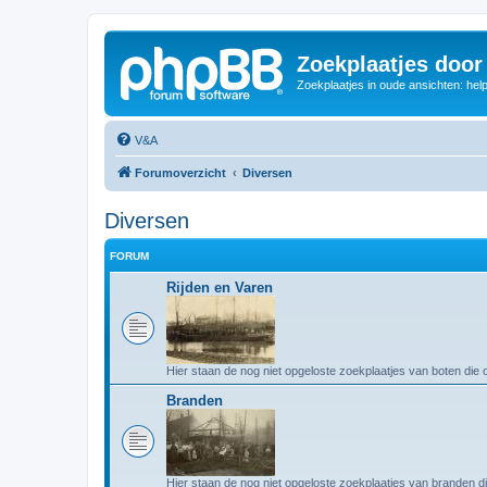
Zoekplaatjes door
Zoekplaatjes in oude ansichten: hel
V&A
Forumoverzicht
Diversen
Diversen
FORUM
Rijden en Varen
Hier staan de nog niet opgeloste zoekplaatjes van boten die 
Branden
Hier staan de nog niet opgeloste zoekplaatjes van branden d