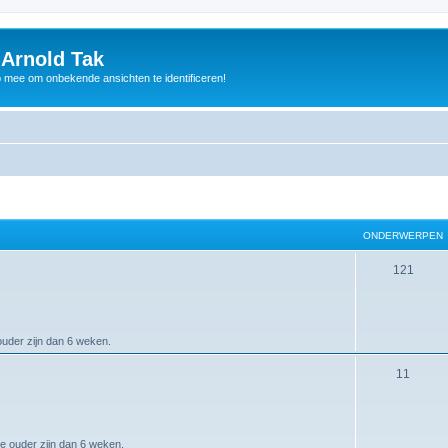
 Arnold Tak
p mee om onbekende ansichten te identificeren!
ONDERWERPEN
121
ouder zijn dan 6 weken.
11
ie ouder zijn dan 6 weken.