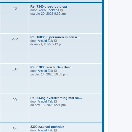
l
r
a
i
Re: 7340 groep op brug
a
46
c
B
door
Sicco Fockens
t
h
e
ma okt 20, 2025 9:39 am
s
t
k
t
i
e
j
b
k
e
l
r
a
i
Re: 1683g 6 personen in een a…
a
272
c
B
door
Arnold Tak
t
h
e
di jan 21, 2025 5:12 pm
s
t
k
t
i
e
j
b
k
e
l
r
a
i
Re: 0783g wsch. Den Haag
a
137
c
B
door
Arnold Tak
t
h
e
zo dec 14, 2025 10:03 pm
s
t
k
t
i
e
j
b
k
e
l
r
a
i
Re: 5438g overstroming met sc…
a
99
c
B
door
Arnold Tak
t
h
e
do nov 13, 2025 5:24 pm
s
t
k
t
i
e
j
b
k
e
l
r
a
8300 zaal vol techniek
i
34
a
B
door
Arnold Tak
c