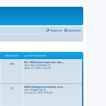
Registreer
Aanmelden
BERICHTEN
LAATSTE BERICHT
Re: 7559 breed water met slee…
396
B
door
Sicco Fockens
e
di jan 13, 2026 1:01 pm
k
i
j
k
l
a
8520 vrijstaand woonhuis na b…
a
23
B
door
Arnold Tak
t
e
do sep 05, 2024 3:08 pm
s
k
t
i
e
j
b
k
e