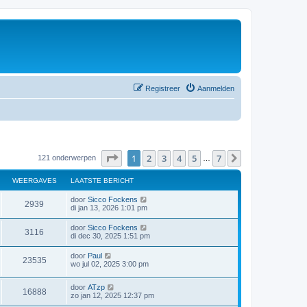
Registreer
Aanmelden
Pagina
1
van
7
1
2
3
4
5
7
Volgende
121 onderwerpen
…
WEERGAVES
LAATSTE BERICHT
door
Sicco Fockens
2939
di jan 13, 2026 1:01 pm
door
Sicco Fockens
3116
di dec 30, 2025 1:51 pm
door
Paul
23535
wo jul 02, 2025 3:00 pm
door
ATzp
16888
zo jan 12, 2025 12:37 pm