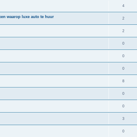
4
en waarop luxe auto te huur
2
2
0
0
0
8
0
0
3
0