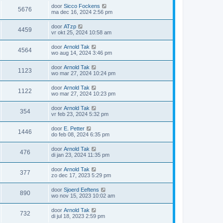
door
Sicco Fockens
5676
ma dec 16, 2024 2:56 pm
door
ATzp
4459
vr okt 25, 2024 10:58 am
door
Arnold Tak
4564
wo aug 14, 2024 3:46 pm
door
Arnold Tak
1123
wo mar 27, 2024 10:24 pm
door
Arnold Tak
1122
wo mar 27, 2024 10:23 pm
door
Arnold Tak
354
vr feb 23, 2024 5:32 pm
door
E. Petter
1446
do feb 08, 2024 6:35 pm
door
Arnold Tak
476
di jan 23, 2024 11:35 pm
door
Arnold Tak
377
zo dec 17, 2023 5:29 pm
door
Sjoerd Eeftens
890
wo nov 15, 2023 10:02 am
door
Arnold Tak
732
di jul 18, 2023 2:59 pm