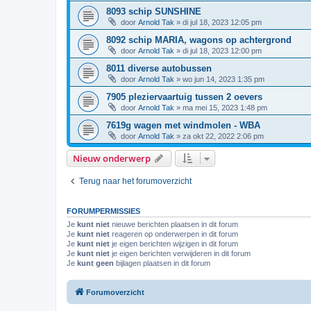
8093 schip SUNSHINE
door
Arnold Tak
»
di jul 18, 2023 12:05 pm
8092 schip MARIA, wagons op achtergrond
door
Arnold Tak
»
di jul 18, 2023 12:00 pm
8011 diverse autobussen
door
Arnold Tak
»
wo jun 14, 2023 1:35 pm
7905 pleziervaartuig tussen 2 oevers
door
Arnold Tak
»
ma mei 15, 2023 1:48 pm
7619g wagen met windmolen - WBA
door
Arnold Tak
»
za okt 22, 2022 2:06 pm
Nieuw onderwerp
Terug naar het forumoverzicht
FORUMPERMISSIES
Je
kunt niet
nieuwe berichten plaatsen in dit forum
Je
kunt niet
reageren op onderwerpen in dit forum
Je
kunt niet
je eigen berichten wijzigen in dit forum
Je
kunt niet
je eigen berichten verwijderen in dit forum
Je
kunt geen
bijlagen plaatsen in dit forum
Forumoverzicht