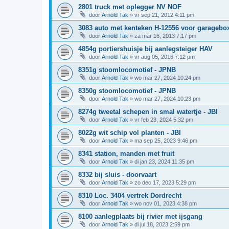
2801 truck met oplegger NV NOF
door
Arnold Tak
»
vr sep 21, 2012 4:11 pm
3083 auto met kenteken H-12556 voor garagebox
door
Arnold Tak
»
za mar 16, 2013 7:17 pm
4854g portiershuisje bij aanlegsteiger HAV
door
Arnold Tak
»
vr aug 05, 2016 7:12 pm
8351g stoomlocomotief - JPNB
door
Arnold Tak
»
wo mar 27, 2024 10:24 pm
8350g stoomlocomotief - JPNB
door
Arnold Tak
»
wo mar 27, 2024 10:23 pm
8274g tweetal schepen in smal watertje - JBI
door
Arnold Tak
»
vr feb 23, 2024 5:32 pm
8022g wit schip vol planten - JBI
door
Arnold Tak
»
ma sep 25, 2023 9:46 pm
8341 station, manden met fruit
door
Arnold Tak
»
di jan 23, 2024 11:35 pm
8332 bij sluis - doorvaart
door
Arnold Tak
»
zo dec 17, 2023 5:29 pm
8310 Loc. 3404 vertrek Dordrecht
door
Arnold Tak
»
wo nov 01, 2023 4:38 pm
8100 aanlegplaats bij rivier met ijsgang
door
Arnold Tak
»
di jul 18, 2023 2:59 pm