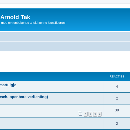
 Arnold Tak
p mee om onbekende ansichten te identificeren!
REACTIES
aartuigje
4
wsch. openbare verlichting)
2
30
1
2
3
4
2