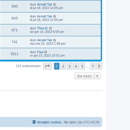
door
Arnold Tak
660
di jul 18, 2023 12:05 pm
door
Arnold Tak
643
di jul 18, 2023 12:00 pm
door
Theo.B.
871
wo jun 14, 2023 6:58 pm
door
Arnold Tak
741
ma mei 15, 2023 1:48 pm
door
Paul
3911
vr jan 13, 2023 10:51 pm
Pagina
1
van
7
1
2
3
4
5
7
Volgende
121 onderwerpen
…
Ga naar
Verwijder cookies
Alle tijden zijn
UTC+02:00