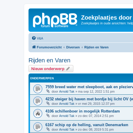
Zoekplaatjes door
Zoekplaatjes in oude ansichten: hel
V&A
Forumoverzicht
Diversen
Rijden en Varen
Rijden en Varen
Nieuw onderwerp
ONDERWERPEN
7559 breed water met sleepboot, aak en plezierv
door
Arnold Tak
»
ma sep 12, 2022 1:51 pm
4232 steiger bij haven met bordje bij licht OV (
door
Arnold Tak
»
vr mei 29, 2015 12:37 pm
4106 schillenboer in mogelijk Rotterdam
door
Arnold Tak
»
zo dec 07, 2014 2:51 pm
6167 schip op de helling, vanuit Denemarken
door
Arnold Tak
»
zo dec 08, 2019 5:31 pm