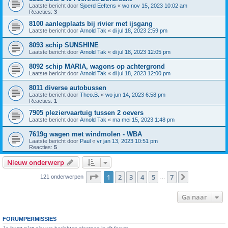
Laatste bericht door
Sjoerd Eeftens
«
wo nov 15, 2023 10:02 am
Reacties:
3
8100 aanlegplaats bij rivier met ijsgang
Laatste bericht door
Arnold Tak
«
di jul 18, 2023 2:59 pm
8093 schip SUNSHINE
Laatste bericht door
Arnold Tak
«
di jul 18, 2023 12:05 pm
8092 schip MARIA, wagons op achtergrond
Laatste bericht door
Arnold Tak
«
di jul 18, 2023 12:00 pm
8011 diverse autobussen
Laatste bericht door
Theo.B.
«
wo jun 14, 2023 6:58 pm
Reacties:
1
7905 pleziervaartuig tussen 2 oevers
Laatste bericht door
Arnold Tak
«
ma mei 15, 2023 1:48 pm
7619g wagen met windmolen - WBA
Laatste bericht door
Paul
«
vr jan 13, 2023 10:51 pm
Reacties:
5
Nieuw onderwerp
Pagina
1
van
7
1
2
3
4
5
7
Volgende
121 onderwerpen
…
Ga naar
FORUMPERMISSIES