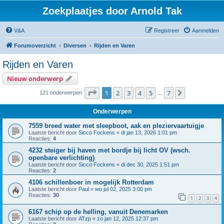
Zoekplaatjes door Arnold Tak
V&A
Registreer
Aanmelden
Forumoverzicht
Diversen
Rijden en Varen
Rijden en Varen
Nieuw onderwerp
Pagina
1
van
7
1
2
3
4
5
7
Volgende
121 onderwerpen
…
Onderwerpen
7559 breed water met sleepboot, aak en pleziervaartuigje
Laatste bericht door
Sicco Fockens
«
di jan 13, 2026 1:01 pm
Reacties:
4
4232 steiger bij haven met bordje bij licht OV (wsch.
openbare verlichting)
Laatste bericht door
Sicco Fockens
«
di dec 30, 2025 1:51 pm
Reacties:
2
4106 schillenboer in mogelijk Rotterdam
Laatste bericht door
Paul
«
wo jul 02, 2025 3:00 pm
Reacties:
30
1
2
3
4
6167 schip op de helling, vanuit Denemarken
Laatste bericht door
ATzp
«
zo jan 12, 2025 12:37 pm