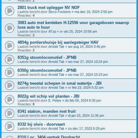
Reacties:
2
2801 truck met oplegger NV NOF
Laatste bericht door
Sicco Fockens
«
ma dec 16, 2024 2:56 pm
Reacties:
4
3083 auto met kenteken H-12556 voor garageboxen waarop
luxe auto te huur
Laatste bericht door
ATzp
«
vr okt 25, 2024 10:58 am
Reacties:
2
4854g portiershuisje bij aanlegsteiger HAV
Laatste bericht door
Arnold Tak
«
wo aug 14, 2024 3:46 pm
Reacties:
2
8351g stoomlocomotief - JPNB
Laatste bericht door
Arnold Tak
«
wo mar 27, 2024 10:24 pm
8350g stoomlocomotief - JPNB
Laatste bericht door
Arnold Tak
«
wo mar 27, 2024 10:23 pm
8274g tweetal schepen in smal watertje - JBI
Laatste bericht door
Arnold Tak
«
vr feb 23, 2024 5:32 pm
8022g wit schip vol planten - JBI
Laatste bericht door
E. Petter
«
do feb 08, 2024 6:35 pm
Reacties:
8
8341 station, manden met fruit
Laatste bericht door
Arnold Tak
«
di jan 23, 2024 11:35 pm
8332 bij sluis - doorvaart
Laatste bericht door
Arnold Tak
«
zo dec 17, 2023 5:29 pm
8310 Loc. 3404 vertrek Dordrecht