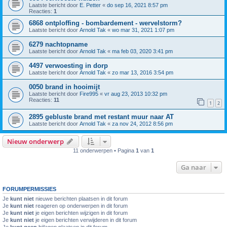
Laatste bericht door
E. Petter
«
do sep 16, 2021 8:57 pm
Reacties:
1
6868 ontploffing - bombardement - wervelstorm?
Laatste bericht door
Arnold Tak
«
wo mar 31, 2021 1:07 pm
6279 nachtopname
Laatste bericht door
Arnold Tak
«
ma feb 03, 2020 3:41 pm
4497 verwoesting in dorp
Laatste bericht door
Arnold Tak
«
zo mar 13, 2016 3:54 pm
0050 brand in hooimijt
Laatste bericht door
Fire995
«
vr aug 23, 2013 10:32 pm
Reacties:
11
1
2
2895 gebluste brand met restant muur naar AT
Laatste bericht door
Arnold Tak
«
za nov 24, 2012 8:56 pm
Nieuw onderwerp
11 onderwerpen • Pagina
1
van
1
Ga naar
FORUMPERMISSIES
Je
kunt niet
nieuwe berichten plaatsen in dit forum
Je
kunt niet
reageren op onderwerpen in dit forum
Je
kunt niet
je eigen berichten wijzigen in dit forum
Je
kunt niet
je eigen berichten verwijderen in dit forum
Je
kunt geen
bijlagen plaatsen in dit forum