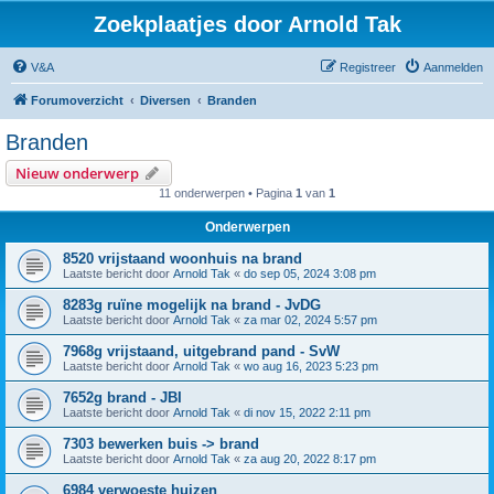
Zoekplaatjes door Arnold Tak
V&A
Registreer
Aanmelden
Forumoverzicht
Diversen
Branden
Branden
Nieuw onderwerp
11 onderwerpen • Pagina
1
van
1
Onderwerpen
8520 vrijstaand woonhuis na brand
Laatste bericht door
Arnold Tak
«
do sep 05, 2024 3:08 pm
8283g ruïne mogelijk na brand - JvDG
Laatste bericht door
Arnold Tak
«
za mar 02, 2024 5:57 pm
7968g vrijstaand, uitgebrand pand - SvW
Laatste bericht door
Arnold Tak
«
wo aug 16, 2023 5:23 pm
7652g brand - JBI
Laatste bericht door
Arnold Tak
«
di nov 15, 2022 2:11 pm
7303 bewerken buis -> brand
Laatste bericht door
Arnold Tak
«
za aug 20, 2022 8:17 pm
6984 verwoeste huizen