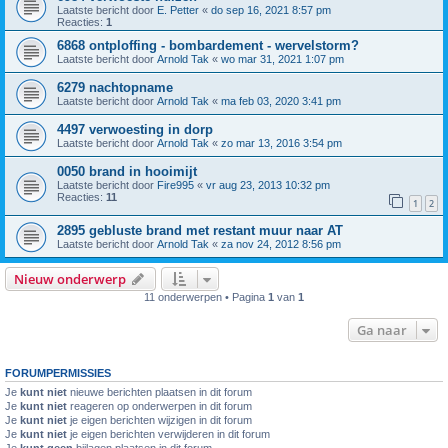
Laatste bericht door
E. Petter
«
do sep 16, 2021 8:57 pm
Reacties:
1
6868 ontploffing - bombardement - wervelstorm?
Laatste bericht door
Arnold Tak
«
wo mar 31, 2021 1:07 pm
6279 nachtopname
Laatste bericht door
Arnold Tak
«
ma feb 03, 2020 3:41 pm
4497 verwoesting in dorp
Laatste bericht door
Arnold Tak
«
zo mar 13, 2016 3:54 pm
0050 brand in hooimijt
Laatste bericht door
Fire995
«
vr aug 23, 2013 10:32 pm
Reacties:
11
1
2
2895 gebluste brand met restant muur naar AT
Laatste bericht door
Arnold Tak
«
za nov 24, 2012 8:56 pm
Nieuw onderwerp
11 onderwerpen • Pagina
1
van
1
Ga naar
FORUMPERMISSIES
Je
kunt niet
nieuwe berichten plaatsen in dit forum
Je
kunt niet
reageren op onderwerpen in dit forum
Je
kunt niet
je eigen berichten wijzigen in dit forum
Je
kunt niet
je eigen berichten verwijderen in dit forum
Je
kunt geen
bijlagen plaatsen in dit forum