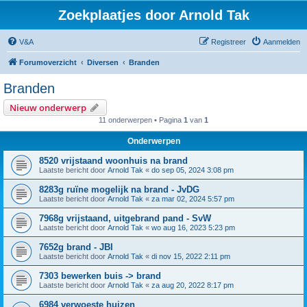
Zoekplaatjes door Arnold Tak
V&A
Registreer
Aanmelden
Forumoverzicht
Diversen
Branden
Branden
Nieuw onderwerp
11 onderwerpen • Pagina
1
van
1
Onderwerpen
8520 vrijstaand woonhuis na brand
Laatste bericht door
Arnold Tak
«
do sep 05, 2024 3:08 pm
8283g ruïne mogelijk na brand - JvDG
Laatste bericht door
Arnold Tak
«
za mar 02, 2024 5:57 pm
7968g vrijstaand, uitgebrand pand - SvW
Laatste bericht door
Arnold Tak
«
wo aug 16, 2023 5:23 pm
7652g brand - JBI
Laatste bericht door
Arnold Tak
«
di nov 15, 2022 2:11 pm
7303 bewerken buis -> brand
Laatste bericht door
Arnold Tak
«
za aug 20, 2022 8:17 pm
6984 verwoeste huizen