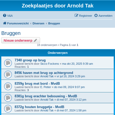
Zoekplaatjes door Arnold Tak
V&A
Registreer
Aanmelden
Forumoverzicht
Diversen
Bruggen
Bruggen
Nieuw onderwerp
18 onderwerpen • Pagina
1
van
1
Onderwerpen
7340 groep op brug
Laatste bericht door
Sicco Fockens
«
ma okt 20, 2025 9:39 am
Reacties:
1
8456 haven met brug op achtergrond
Laatste bericht door
Arnold Tak
«
vr jul 19, 2024 3:29 pm
8359g brug met bord - MvdB
Laatste bericht door
E. Petter
«
do mei 09, 2024 9:07 pm
Reacties:
3
8381g brug erachter bebouwing - MvdB
Laatste bericht door
Arnold Tak
«
di mei 07, 2024 3:12 pm
8372g houten bruggetje - MvdB
Laatste bericht door
Arnold Tak
«
di mei 07, 2024 1:58 pm