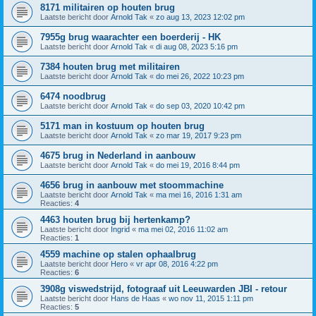
8171 militairen op houten brug
Laatste bericht door
Arnold Tak
«
zo aug 13, 2023 12:02 pm
7955g brug waarachter een boerderij - HK
Laatste bericht door
Arnold Tak
«
di aug 08, 2023 5:16 pm
7384 houten brug met militairen
Laatste bericht door
Arnold Tak
«
do mei 26, 2022 10:23 pm
6474 noodbrug
Laatste bericht door
Arnold Tak
«
do sep 03, 2020 10:42 pm
5171 man in kostuum op houten brug
Laatste bericht door
Arnold Tak
«
zo mar 19, 2017 9:23 pm
4675 brug in Nederland in aanbouw
Laatste bericht door
Arnold Tak
«
do mei 19, 2016 8:44 pm
4656 brug in aanbouw met stoommachine
Laatste bericht door
Arnold Tak
«
ma mei 16, 2016 1:31 am
Reacties:
4
4463 houten brug bij hertenkamp?
Laatste bericht door
Ingrid
«
ma mei 02, 2016 11:02 am
Reacties:
1
4559 machine op stalen ophaalbrug
Laatste bericht door
Hero
«
vr apr 08, 2016 4:22 pm
Reacties:
6
3908g viswedstrijd, fotograaf uit Leeuwarden JBI - retour
Laatste bericht door
Hans de Haas
«
wo nov 11, 2015 1:11 pm
Reacties:
5