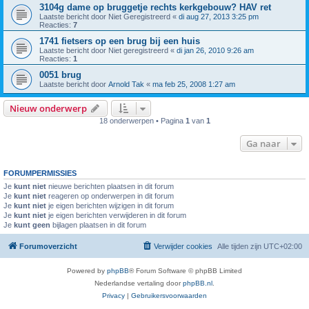
3104g dame op bruggetje rechts kerkgebouw? HAV ret
Laatste bericht door
Niet Geregistreerd
«
di aug 27, 2013 3:25 pm
Reacties:
7
1741 fietsers op een brug bij een huis
Laatste bericht door
Niet geregistreerd
«
di jan 26, 2010 9:26 am
Reacties:
1
0051 brug
Laatste bericht door
Arnold Tak
«
ma feb 25, 2008 1:27 am
Nieuw onderwerp
18 onderwerpen • Pagina
1
van
1
Ga naar
FORUMPERMISSIES
Je
kunt niet
nieuwe berichten plaatsen in dit forum
Je
kunt niet
reageren op onderwerpen in dit forum
Je
kunt niet
je eigen berichten wijzigen in dit forum
Je
kunt niet
je eigen berichten verwijderen in dit forum
Je
kunt geen
bijlagen plaatsen in dit forum
Forumoverzicht
Verwijder cookies
Alle tijden zijn
UTC+02:00
Powered by
phpBB
® Forum Software © phpBB Limited
Nederlandse vertaling door
phpBB.nl
.
Privacy
|
Gebruikersvoorwaarden