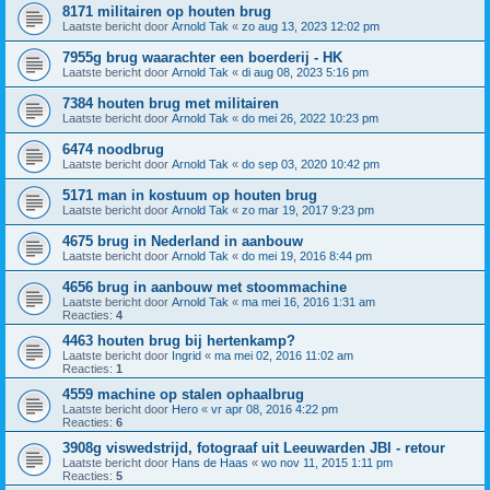
8171 militairen op houten brug
Laatste bericht door
Arnold Tak
«
zo aug 13, 2023 12:02 pm
7955g brug waarachter een boerderij - HK
Laatste bericht door
Arnold Tak
«
di aug 08, 2023 5:16 pm
7384 houten brug met militairen
Laatste bericht door
Arnold Tak
«
do mei 26, 2022 10:23 pm
6474 noodbrug
Laatste bericht door
Arnold Tak
«
do sep 03, 2020 10:42 pm
5171 man in kostuum op houten brug
Laatste bericht door
Arnold Tak
«
zo mar 19, 2017 9:23 pm
4675 brug in Nederland in aanbouw
Laatste bericht door
Arnold Tak
«
do mei 19, 2016 8:44 pm
4656 brug in aanbouw met stoommachine
Laatste bericht door
Arnold Tak
«
ma mei 16, 2016 1:31 am
Reacties:
4
4463 houten brug bij hertenkamp?
Laatste bericht door
Ingrid
«
ma mei 02, 2016 11:02 am
Reacties:
1
4559 machine op stalen ophaalbrug
Laatste bericht door
Hero
«
vr apr 08, 2016 4:22 pm
Reacties:
6
3908g viswedstrijd, fotograaf uit Leeuwarden JBI - retour
Laatste bericht door
Hans de Haas
«
wo nov 11, 2015 1:11 pm
Reacties:
5