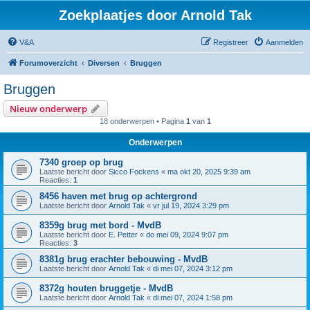
Zoekplaatjes door Arnold Tak
V&A
Registreer
Aanmelden
Forumoverzicht
Diversen
Bruggen
Bruggen
Nieuw onderwerp
18 onderwerpen • Pagina
1
van
1
Onderwerpen
7340 groep op brug
Laatste bericht door
Sicco Fockens
«
ma okt 20, 2025 9:39 am
Reacties:
1
8456 haven met brug op achtergrond
Laatste bericht door
Arnold Tak
«
vr jul 19, 2024 3:29 pm
8359g brug met bord - MvdB
Laatste bericht door
E. Petter
«
do mei 09, 2024 9:07 pm
Reacties:
3
8381g brug erachter bebouwing - MvdB
Laatste bericht door
Arnold Tak
«
di mei 07, 2024 3:12 pm
8372g houten bruggetje - MvdB
Laatste bericht door
Arnold Tak
«
di mei 07, 2024 1:58 pm