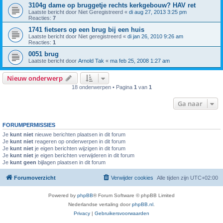
3104g dame op bruggetje rechts kerkgebouw? HAV ret
Laatste bericht door
Niet Geregistreerd
«
di aug 27, 2013 3:25 pm
Reacties:
7
1741 fietsers op een brug bij een huis
Laatste bericht door
Niet geregistreerd
«
di jan 26, 2010 9:26 am
Reacties:
1
0051 brug
Laatste bericht door
Arnold Tak
«
ma feb 25, 2008 1:27 am
Nieuw onderwerp
18 onderwerpen • Pagina
1
van
1
Ga naar
FORUMPERMISSIES
Je
kunt niet
nieuwe berichten plaatsen in dit forum
Je
kunt niet
reageren op onderwerpen in dit forum
Je
kunt niet
je eigen berichten wijzigen in dit forum
Je
kunt niet
je eigen berichten verwijderen in dit forum
Je
kunt geen
bijlagen plaatsen in dit forum
Forumoverzicht
Verwijder cookies
Alle tijden zijn
UTC+02:00
Powered by
phpBB
® Forum Software © phpBB Limited
Nederlandse vertaling door
phpBB.nl
.
Privacy
|
Gebruikersvoorwaarden