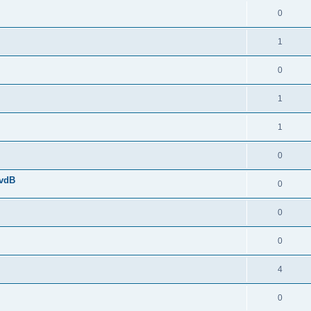
0
1
0
1
1
0
MvdB
0
0
0
4
0