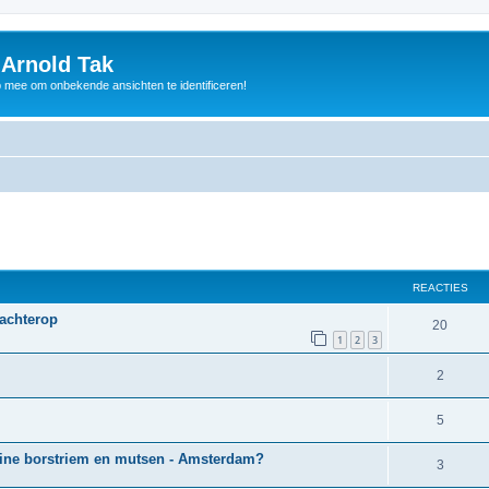
 Arnold Tak
p mee om onbekende ansichten te identificeren!
REACTIES
 achterop
20
1
2
3
2
5
uine borstriem en mutsen - Amsterdam?
3