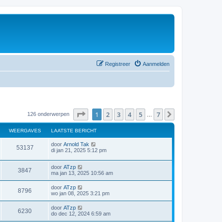
Registreer
Aanmelden
Pagina
1
van
7
1
2
3
4
5
7
Volgende
126 onderwerpen
…
WEERGAVES
LAATSTE BERICHT
door
Arnold Tak
53137
di jan 21, 2025 5:12 pm
door
ATzp
3847
ma jan 13, 2025 10:56 am
door
ATzp
8796
wo jan 08, 2025 3:21 pm
door
ATzp
6230
do dec 12, 2024 6:59 am