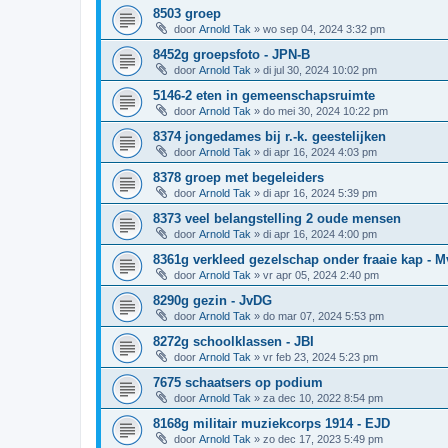
8503 groep
door
Arnold Tak
»
wo sep 04, 2024 3:32 pm
8452g groepsfoto - JPN-B
door
Arnold Tak
»
di jul 30, 2024 10:02 pm
5146-2 eten in gemeenschapsruimte
door
Arnold Tak
»
do mei 30, 2024 10:22 pm
8374 jongedames bij r.-k. geestelijken
door
Arnold Tak
»
di apr 16, 2024 4:03 pm
8378 groep met begeleiders
door
Arnold Tak
»
di apr 16, 2024 5:39 pm
8373 veel belangstelling 2 oude mensen
door
Arnold Tak
»
di apr 16, 2024 4:00 pm
8361g verkleed gezelschap onder fraaie kap - 
door
Arnold Tak
»
vr apr 05, 2024 2:40 pm
8290g gezin - JvDG
door
Arnold Tak
»
do mar 07, 2024 5:53 pm
8272g schoolklassen - JBI
door
Arnold Tak
»
vr feb 23, 2024 5:23 pm
7675 schaatsers op podium
door
Arnold Tak
»
za dec 10, 2022 8:54 pm
8168g militair muziekcorps 1914 - EJD
door
Arnold Tak
»
zo dec 17, 2023 5:49 pm