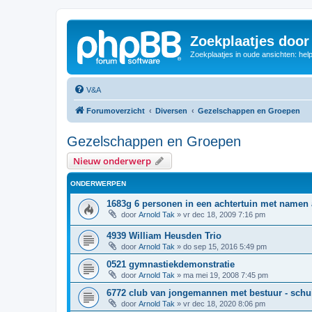
Zoekplaatjes door
Zoekplaatjes in oude ansichten: hel
V&A
Forumoverzicht
Diversen
Gezelschappen en Groepen
Gezelschappen en Groepen
Nieuw onderwerp
ONDERWERPEN
1683g 6 personen in een achtertuin met namen
door
Arnold Tak
»
vr dec 18, 2009 7:16 pm
4939 William Heusden Trio
door
Arnold Tak
»
do sep 15, 2016 5:49 pm
0521 gymnastiekdemonstratie
door
Arnold Tak
»
ma mei 19, 2008 7:45 pm
6772 club van jongemannen met bestuur - sch
door
Arnold Tak
»
vr dec 18, 2020 8:06 pm