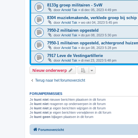
8133g groep militairen - SvW
door
Arnold Tak
»
di dec 05, 2023 4:49 pm
8304 muziekmakende, verklede groep bij schip
door
Arnold Tak
»
wo okt 04, 2023 5:45 pm
7950-2 militairen opgesteld
door
Arnold Tak
»
do jun 08, 2023 5:30 pm
7950-1 militairen opgesteld, achtergrond huize
door
Arnold Tak
»
do jun 08, 2023 5:28 pm
7917 Leve de Vestingartillerie
door
Arnold Tak
»
di mei 23, 2023 5:48 pm
Nieuw onderwerp
Terug naar het forumoverzicht
FORUMPERMISSIES
Je
kunt niet
nieuwe berichten plaatsen in dit forum
Je
kunt niet
reageren op onderwerpen in dit forum
Je
kunt niet
je eigen berichten wijzigen in dit forum
Je
kunt niet
je eigen berichten verwijderen in dit forum
Je
kunt geen
bijlagen plaatsen in dit forum
Forumoverzicht