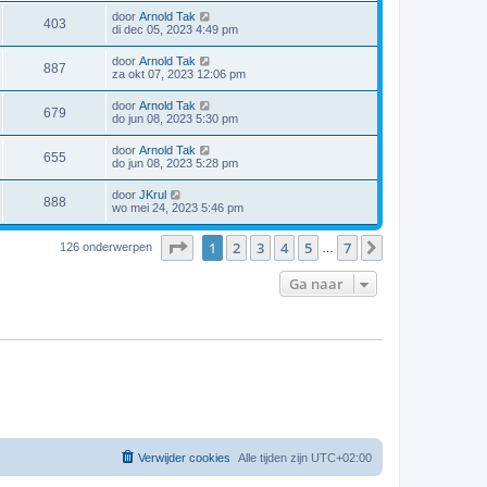
door
Arnold Tak
403
di dec 05, 2023 4:49 pm
door
Arnold Tak
887
za okt 07, 2023 12:06 pm
door
Arnold Tak
679
do jun 08, 2023 5:30 pm
door
Arnold Tak
655
do jun 08, 2023 5:28 pm
door
JKrul
888
wo mei 24, 2023 5:46 pm
Pagina
1
van
7
1
2
3
4
5
7
Volgende
126 onderwerpen
…
Ga naar
Verwijder cookies
Alle tijden zijn
UTC+02:00