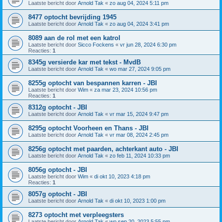
Laatste bericht door
Arnold Tak
«
zo aug 04, 2024 5:11 pm
8477 optocht bevrijding 1945
Laatste bericht door
Arnold Tak
«
zo aug 04, 2024 3:41 pm
8089 aan de rol met een katrol
Laatste bericht door
Sicco Fockens
«
vr jun 28, 2024 6:30 pm
Reacties:
1
8345g versierde kar met tekst - MvdB
Laatste bericht door
Arnold Tak
«
wo mar 27, 2024 9:05 pm
8255g optocht van bespannen karren - JBI
Laatste bericht door
Wim
«
za mar 23, 2024 10:56 pm
Reacties:
1
8312g optocht - JBI
Laatste bericht door
Arnold Tak
«
vr mar 15, 2024 9:47 pm
8295g optocht Voorheen en Thans - JBI
Laatste bericht door
Arnold Tak
«
vr mar 08, 2024 2:45 pm
8256g optocht met paarden, achterkant auto - JBI
Laatste bericht door
Arnold Tak
«
zo feb 11, 2024 10:33 pm
8056g optocht - JBI
Laatste bericht door
Wim
«
di okt 10, 2023 4:18 pm
Reacties:
1
8057g optocht - JBI
Laatste bericht door
Arnold Tak
«
di okt 10, 2023 1:00 pm
8273 optocht met verpleegsters
Laatste bericht door
Arnold Tak
«
wo sep 20, 2023 5:55 pm