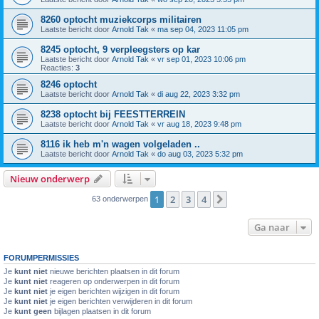
8260 optocht muziekcorps militairen
Laatste bericht door
Arnold Tak
«
ma sep 04, 2023 11:05 pm
8245 optocht, 9 verpleegsters op kar
Laatste bericht door
Arnold Tak
«
vr sep 01, 2023 10:06 pm
Reacties:
3
8246 optocht
Laatste bericht door
Arnold Tak
«
di aug 22, 2023 3:32 pm
8238 optocht bij FEESTTERREIN
Laatste bericht door
Arnold Tak
«
vr aug 18, 2023 9:48 pm
8116 ik heb m'n wagen volgeladen ..
Laatste bericht door
Arnold Tak
«
do aug 03, 2023 5:32 pm
Nieuw onderwerp
1
2
3
4
Volgende
63 onderwerpen
Ga naar
FORUMPERMISSIES
Je
kunt niet
nieuwe berichten plaatsen in dit forum
Je
kunt niet
reageren op onderwerpen in dit forum
Je
kunt niet
je eigen berichten wijzigen in dit forum
Je
kunt niet
je eigen berichten verwijderen in dit forum
Je
kunt geen
bijlagen plaatsen in dit forum