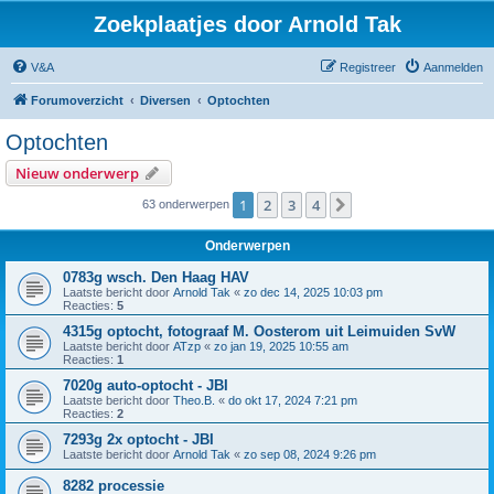
Zoekplaatjes door Arnold Tak
V&A
Registreer
Aanmelden
Forumoverzicht
Diversen
Optochten
Optochten
Nieuw onderwerp
1
2
3
4
Volgende
63 onderwerpen
Onderwerpen
0783g wsch. Den Haag HAV
Laatste bericht door
Arnold Tak
«
zo dec 14, 2025 10:03 pm
Reacties:
5
4315g optocht, fotograaf M. Oosterom uit Leimuiden SvW
Laatste bericht door
ATzp
«
zo jan 19, 2025 10:55 am
Reacties:
1
7020g auto-optocht - JBI
Laatste bericht door
Theo.B.
«
do okt 17, 2024 7:21 pm
Reacties:
2
7293g 2x optocht - JBI
Laatste bericht door
Arnold Tak
«
zo sep 08, 2024 9:26 pm
8282 processie