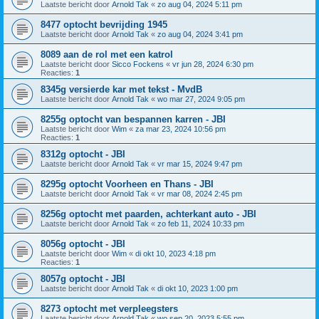
Laatste bericht door
Arnold Tak
«
zo aug 04, 2024 5:11 pm
8477 optocht bevrijding 1945
Laatste bericht door
Arnold Tak
«
zo aug 04, 2024 3:41 pm
8089 aan de rol met een katrol
Laatste bericht door
Sicco Fockens
«
vr jun 28, 2024 6:30 pm
Reacties:
1
8345g versierde kar met tekst - MvdB
Laatste bericht door
Arnold Tak
«
wo mar 27, 2024 9:05 pm
8255g optocht van bespannen karren - JBI
Laatste bericht door
Wim
«
za mar 23, 2024 10:56 pm
Reacties:
1
8312g optocht - JBI
Laatste bericht door
Arnold Tak
«
vr mar 15, 2024 9:47 pm
8295g optocht Voorheen en Thans - JBI
Laatste bericht door
Arnold Tak
«
vr mar 08, 2024 2:45 pm
8256g optocht met paarden, achterkant auto - JBI
Laatste bericht door
Arnold Tak
«
zo feb 11, 2024 10:33 pm
8056g optocht - JBI
Laatste bericht door
Wim
«
di okt 10, 2023 4:18 pm
Reacties:
1
8057g optocht - JBI
Laatste bericht door
Arnold Tak
«
di okt 10, 2023 1:00 pm
8273 optocht met verpleegsters
Laatste bericht door
Arnold Tak
«
wo sep 20, 2023 5:55 pm