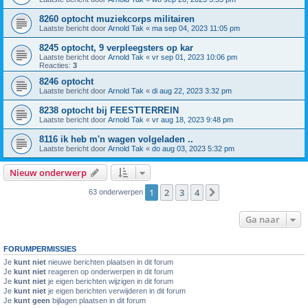
8260 optocht muziekcorps militairen
Laatste bericht door
Arnold Tak
«
ma sep 04, 2023 11:05 pm
8245 optocht, 9 verpleegsters op kar
Laatste bericht door
Arnold Tak
«
vr sep 01, 2023 10:06 pm
Reacties:
3
8246 optocht
Laatste bericht door
Arnold Tak
«
di aug 22, 2023 3:32 pm
8238 optocht bij FEESTTERREIN
Laatste bericht door
Arnold Tak
«
vr aug 18, 2023 9:48 pm
8116 ik heb m'n wagen volgeladen ..
Laatste bericht door
Arnold Tak
«
do aug 03, 2023 5:32 pm
Nieuw onderwerp
1
2
3
4
Volgende
63 onderwerpen
Ga naar
FORUMPERMISSIES
Je
kunt niet
nieuwe berichten plaatsen in dit forum
Je
kunt niet
reageren op onderwerpen in dit forum
Je
kunt niet
je eigen berichten wijzigen in dit forum
Je
kunt niet
je eigen berichten verwijderen in dit forum
Je
kunt geen
bijlagen plaatsen in dit forum