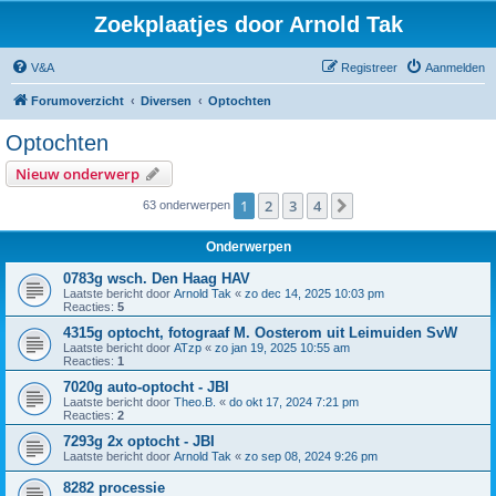
Zoekplaatjes door Arnold Tak
V&A
Registreer
Aanmelden
Forumoverzicht
Diversen
Optochten
Optochten
Nieuw onderwerp
1
2
3
4
Volgende
63 onderwerpen
Onderwerpen
0783g wsch. Den Haag HAV
Laatste bericht door
Arnold Tak
«
zo dec 14, 2025 10:03 pm
Reacties:
5
4315g optocht, fotograaf M. Oosterom uit Leimuiden SvW
Laatste bericht door
ATzp
«
zo jan 19, 2025 10:55 am
Reacties:
1
7020g auto-optocht - JBI
Laatste bericht door
Theo.B.
«
do okt 17, 2024 7:21 pm
Reacties:
2
7293g 2x optocht - JBI
Laatste bericht door
Arnold Tak
«
zo sep 08, 2024 9:26 pm
8282 processie