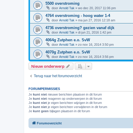
5500 overstroming
door
Arnold Tak
»
wo dec 20, 2017 11:06 pm
4764 overstroming - hoog water 1-4
door
Arnold Tak
»
ma jun 27, 2016 12:18 am
4736 overstroming? gezien vanaf dijk
door
Arnold Tak
»
di jun 21, 2016 1:42 pm
4064g Zutphen e.o. SvW
door
Arnold Tak
»
zo nov 16, 2014 3:50 pm
4070g Zutphen e.o. SvW
door
Arnold Tak
»
zo nov 16, 2014 3:56 pm
Nieuw onderwerp
Terug naar het forumoverzicht
FORUMPERMISSIES
Je
kunt niet
nieuwe berichten plaatsen in dit forum
Je
kunt niet
reageren op onderwerpen in dit forum
Je
kunt niet
je eigen berichten wijzigen in dit forum
Je
kunt niet
je eigen berichten verwijderen in dit forum
Je
kunt geen
bijlagen plaatsen in dit forum
Forumoverzicht