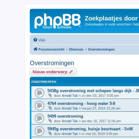
Zoekplaatjes door
Zoekplaatjes in oude ansichten: hel
V&A
Forumoverzicht
Diversen
Overstromingen
Overstromingen
Nieuw onderwerp
ONDERWERPEN
5438g overstroming met schepen langs dijk - JBI
door
Arnold Tak
»
zo dec 03, 2017 3:05 pm
4764 overstroming - hoog water 5-8
door
Arnold Tak
»
ma jun 27, 2016 12:26 am
5499 overstroming
door
Arnold Tak
»
wo dec 20, 2017 11:06 pm
5945g overstroming, huisje beurtvaart - SvW
door
Arnold Tak
»
vr mei 10, 2019 3:55 pm