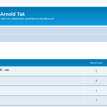
 Arnold Tak
p mee om onbekende ansichten te identificeren!
REACTIES
 - ret.
2
4
1
7