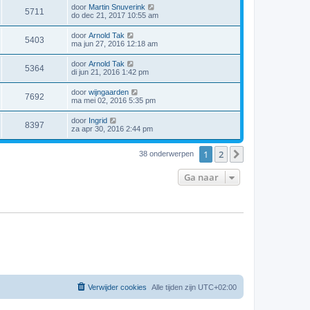
door
Martin Snuverink
5711
do dec 21, 2017 10:55 am
door
Arnold Tak
5403
ma jun 27, 2016 12:18 am
door
Arnold Tak
5364
di jun 21, 2016 1:42 pm
door
wijngaarden
7692
ma mei 02, 2016 5:35 pm
door
Ingrid
8397
za apr 30, 2016 2:44 pm
1
2
Volgende
38 onderwerpen
Ga naar
Verwijder cookies
Alle tijden zijn
UTC+02:00