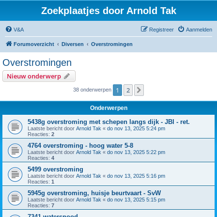
Zoekplaatjes door Arnold Tak
V&A
Registreer
Aanmelden
Forumoverzicht
Diversen
Overstromingen
Overstromingen
Nieuw onderwerp
1
2
Volgende
38 onderwerpen
Onderwerpen
5438g overstroming met schepen langs dijk - JBI - ret.
Laatste bericht door
Arnold Tak
«
do nov 13, 2025 5:24 pm
Reacties:
2
4764 overstroming - hoog water 5-8
Laatste bericht door
Arnold Tak
«
do nov 13, 2025 5:22 pm
Reacties:
4
5499 overstroming
Laatste bericht door
Arnold Tak
«
do nov 13, 2025 5:16 pm
Reacties:
1
5945g overstroming, huisje beurtvaart - SvW
Laatste bericht door
Arnold Tak
«
do nov 13, 2025 5:15 pm
Reacties:
7
7341 watersnood