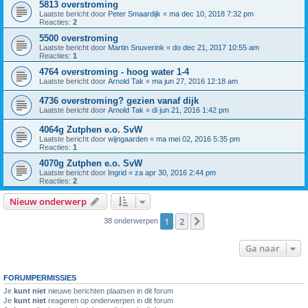
5813 overstroming
Laatste bericht door
Peter Smaardijk
«
ma dec 10, 2018 7:32 pm
Reacties:
2
5500 overstroming
Laatste bericht door
Martin Snuverink
«
do dec 21, 2017 10:55 am
Reacties:
1
4764 overstroming - hoog water 1-4
Laatste bericht door
Arnold Tak
«
ma jun 27, 2016 12:18 am
4736 overstroming? gezien vanaf dijk
Laatste bericht door
Arnold Tak
«
di jun 21, 2016 1:42 pm
4064g Zutphen e.o. SvW
Laatste bericht door
wijngaarden
«
ma mei 02, 2016 5:35 pm
Reacties:
1
4070g Zutphen e.o. SvW
Laatste bericht door
Ingrid
«
za apr 30, 2016 2:44 pm
Reacties:
2
Nieuw onderwerp
1
2
Volgende
38 onderwerpen
Ga naar
FORUMPERMISSIES
Je
kunt niet
nieuwe berichten plaatsen in dit forum
Je
kunt niet
reageren op onderwerpen in dit forum