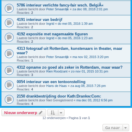
5786 interieur verlichte fancy-fair wsch. BelgiÃ«
Laatste bericht door
Peter Smaardijk
«
za dec 08, 2018 2:01 pm
Reacties:
2
4191 interieur van bedrijf
Laatste bericht door
Ingrid
«
do mei 05, 2016 1:39 am
Reacties:
2
4192 expositie met nagemaakte figuren
Laatste bericht door
Ingrid
«
do mei 05, 2016 1:23 am
Reacties:
2
4313 fotograaf uit Rotterdam, kunstenaars in theater, maar
waar?
Laatste bericht door
Peter Smaardijk
«
ma nov 02, 2015 3:20 pm
Reacties:
1
4312 opname zo goed als zeker in Rotterdam, maar waar?
Laatste bericht door
Rien Roodzant
«
zo nov 01, 2015 10:31 pm
Reacties:
3
0054 interieur van een tentoonstelling
Laatste bericht door
Hans de Haas
«
za aug 08, 2015 7:26 pm
Reacties:
4
2150 drankbestrijding door Kath:Drankw:Com:
Laatste bericht door
Niet Geregistreerd
«
ma dec 03, 2012 6:56 pm
Reacties:
4
Nieuw onderwerp
12 onderwerpen • Pagina
1
van
1
Ga naar