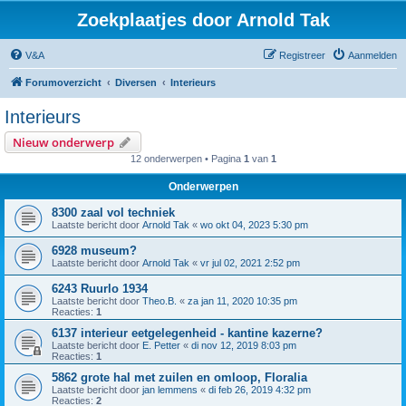
Zoekplaatjes door Arnold Tak
V&A
Registreer
Aanmelden
Forumoverzicht
Diversen
Interieurs
Interieurs
Nieuw onderwerp
12 onderwerpen • Pagina
1
van
1
Onderwerpen
8300 zaal vol techniek
Laatste bericht door
Arnold Tak
«
wo okt 04, 2023 5:30 pm
6928 museum?
Laatste bericht door
Arnold Tak
«
vr jul 02, 2021 2:52 pm
6243 Ruurlo 1934
Laatste bericht door
Theo.B.
«
za jan 11, 2020 10:35 pm
Reacties:
1
6137 interieur eetgelegenheid - kantine kazerne?
Laatste bericht door
E. Petter
«
di nov 12, 2019 8:03 pm
Reacties:
1
5862 grote hal met zuilen en omloop, Floralia
Laatste bericht door
jan lemmens
«
di feb 26, 2019 4:32 pm
Reacties:
2