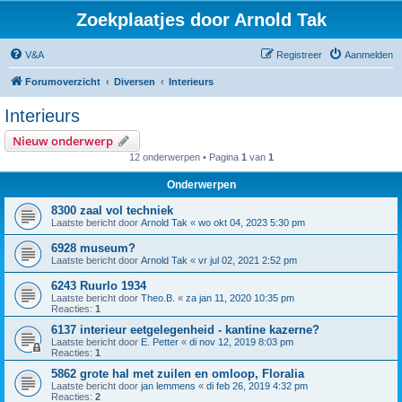
Zoekplaatjes door Arnold Tak
V&A
Registreer
Aanmelden
Forumoverzicht
Diversen
Interieurs
Interieurs
Nieuw onderwerp
12 onderwerpen • Pagina
1
van
1
Onderwerpen
8300 zaal vol techniek
Laatste bericht door
Arnold Tak
«
wo okt 04, 2023 5:30 pm
6928 museum?
Laatste bericht door
Arnold Tak
«
vr jul 02, 2021 2:52 pm
6243 Ruurlo 1934
Laatste bericht door
Theo.B.
«
za jan 11, 2020 10:35 pm
Reacties:
1
6137 interieur eetgelegenheid - kantine kazerne?
Laatste bericht door
E. Petter
«
di nov 12, 2019 8:03 pm
Reacties:
1
5862 grote hal met zuilen en omloop, Floralia
Laatste bericht door
jan lemmens
«
di feb 26, 2019 4:32 pm
Reacties:
2