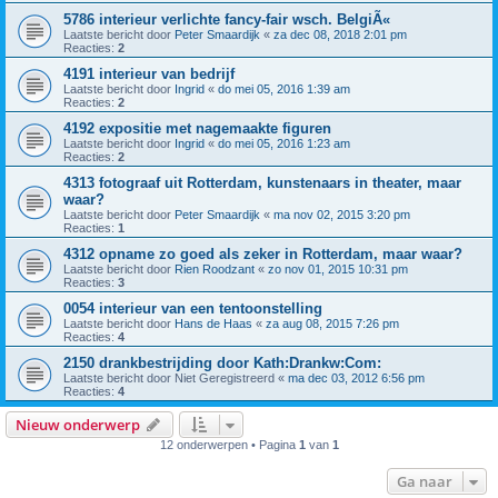
5786 interieur verlichte fancy-fair wsch. BelgiÃ«
Laatste bericht door
Peter Smaardijk
«
za dec 08, 2018 2:01 pm
Reacties:
2
4191 interieur van bedrijf
Laatste bericht door
Ingrid
«
do mei 05, 2016 1:39 am
Reacties:
2
4192 expositie met nagemaakte figuren
Laatste bericht door
Ingrid
«
do mei 05, 2016 1:23 am
Reacties:
2
4313 fotograaf uit Rotterdam, kunstenaars in theater, maar
waar?
Laatste bericht door
Peter Smaardijk
«
ma nov 02, 2015 3:20 pm
Reacties:
1
4312 opname zo goed als zeker in Rotterdam, maar waar?
Laatste bericht door
Rien Roodzant
«
zo nov 01, 2015 10:31 pm
Reacties:
3
0054 interieur van een tentoonstelling
Laatste bericht door
Hans de Haas
«
za aug 08, 2015 7:26 pm
Reacties:
4
2150 drankbestrijding door Kath:Drankw:Com:
Laatste bericht door
Niet Geregistreerd
«
ma dec 03, 2012 6:56 pm
Reacties:
4
Nieuw onderwerp
12 onderwerpen • Pagina
1
van
1
Ga naar